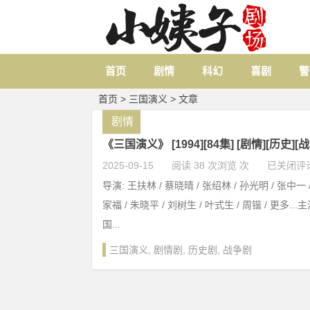
首页
剧情
科幻
喜剧
警
首页
> 三国演义 > 文章
剧情
《三国演义》 [1994][84集] [剧情][历史][战
2025-09-15
阅读 38 次浏览 次
已关闭评
导演: 王扶林 / 蔡晓晴 / 张绍林 / 孙光明 / 张中一 /
家福 / 朱晓平 / 刘树生 / 叶式生 / 周锴 / 更多...主
国...
三国演义
,
剧情剧
,
历史剧
,
战争剧