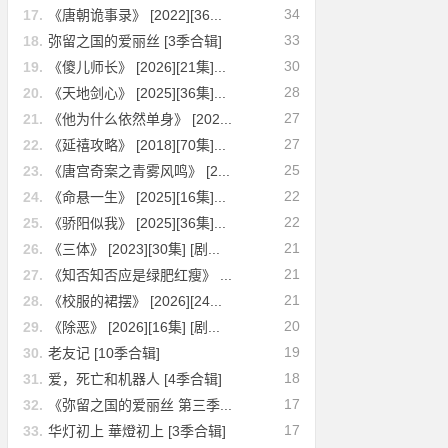
34
17.
《唐朝诡事录》 [2022][36...
33
18.
弥留之国的爱丽丝 [3季合辑]
30
19.
《傻儿师长》 [2026][21集]...
28
20.
《天地剑心》 [2025][36集]...
27
21.
《他为什么依然单身》 [202...
27
22.
《延禧攻略》 [2018][70集]...
25
23.
《唐宫奇案之青雾风鸣》 [2...
22
24.
《命悬一生》 [2025][16集]...
22
25.
《骄阳似我》 [2025][36集]...
21
26.
《三体》 [2023][30集] [剧...
21
27.
《知否知否应是绿肥红瘦》 ...
21
28.
《校服的裙摆》 [2026][24...
20
29.
《除恶》 [2026][16集] [剧...
19
30.
老友记 [10季合辑]
18
31.
爱，死亡和机器人 [4季合辑]
17
32.
《弥留之国的爱丽丝 第三季...
17
33.
华灯初上 華燈初上 [3季合辑]