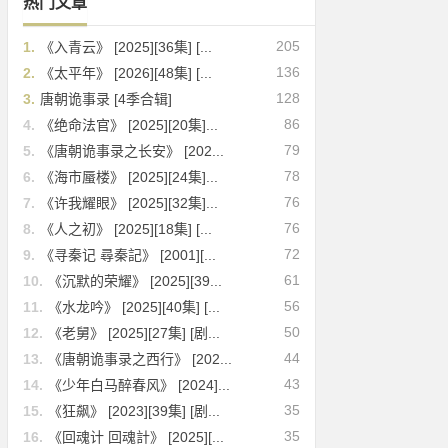
热门文章
205
1.
《入青云》 [2025][36集] [...
136
2.
《太平年》 [2026][48集] [...
128
3.
唐朝诡事录 [4季合辑]
86
4.
《绝命法官》 [2025][20集]...
79
5.
《唐朝诡事录之长安》 [202...
78
6.
《海市蜃楼》 [2025][24集]...
76
7.
《许我耀眼》 [2025][32集]...
76
8.
《人之初》 [2025][18集] [...
72
9.
《寻秦记 尋秦記》 [2001][...
61
10.
《沉默的荣耀》 [2025][39...
56
11.
《水龙吟》 [2025][40集] [...
50
12.
《老舅》 [2025][27集] [剧...
44
13.
《唐朝诡事录之西行》 [202...
43
14.
《少年白马醉春风》 [2024]...
35
15.
《狂飙》 [2023][39集] [剧...
35
16.
《回魂计 回魂計》 [2025][...