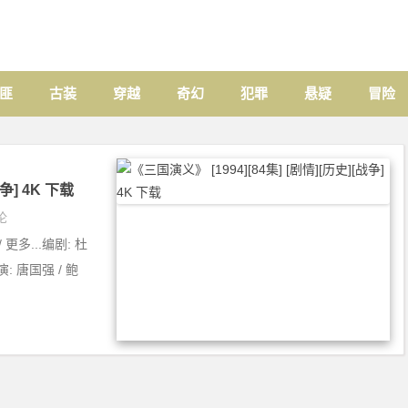
匪
古装
穿越
奇幻
犯罪
悬疑
冒险
争] 4K 下载
论
 更多...编剧: 杜
演: 唐国强 / 鲍