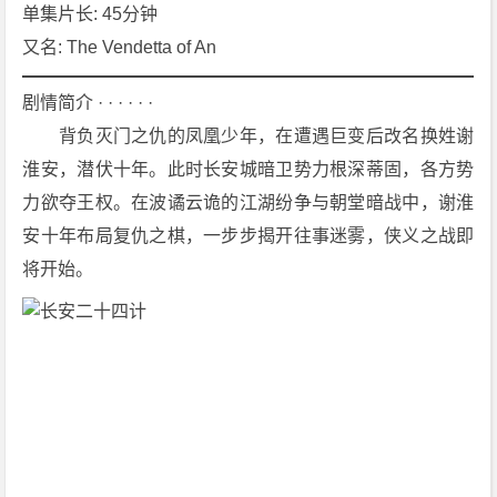
8
单集片长: 45分钟
集]
又名: The Vendetta of An
[悬
疑]
剧情简介 · · · · · ·
[古
　　背负灭门之仇的凤凰少年，在遭遇巨变后改名换姓谢
装]
淮安，潜伏十年。此时长安城暗卫势力根深蒂固，各方势
4
力欲夺王权。在波谲云诡的江湖纷争与朝堂暗战中，谢淮
K
下
安十年布局复仇之棋，一步步揭开往事迷雾，侠义之战即
载
将开始。