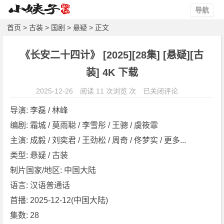
导航
首页
>
古装
>
国剧
>
悬疑
> 正文
《长安二十四计》 [2025][28集] [悬疑][古
装] 4K 下载
《长
2025-12-26
阅读 11 次浏览 次
已关闭评论
安
导演: 李磊 / 林峰
二
编剧: 霜城 / 莫雨聪 / 李雪彤 / 王骢 / 虞筱霏
十
主演: 成毅 / 刘奕君 / 王劲松 / 周奇 / 佟梦实 / 更多...
四
计》
类型: 悬疑 / 古装
[2
制片国家/地区: 中国大陆
0
语言: 汉语普通话
2
首播: 2025-12-12(中国大陆)
5]
集数: 28
[2