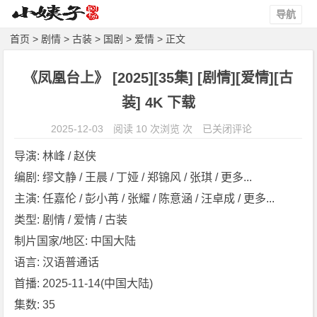
导航
首页
>
剧情
>
古装
>
国剧
>
爱情
> 正文
《凤凰台上》 [2025][35集] [剧情][爱情][古
装] 4K 下载
《凤
2025-12-03
阅读 10 次浏览 次
已关闭评论
凰
导演: 林峰 / 赵侠
台
编剧: 缪文静 / 王晨 / 丁娅 / 郑锦风 / 张琪 / 更多...
上》
主演: 任嘉伦 / 彭小苒 / 张耀 / 陈意涵 / 汪卓成 / 更多...
[2
0
类型: 剧情 / 爱情 / 古装
2
制片国家/地区: 中国大陆
5]
语言: 汉语普通话
[3
首播: 2025-11-14(中国大陆)
5
集数: 35
集]