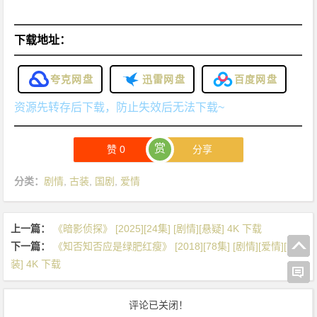
下载地址：
夸克网盘
迅雷网盘
百度网盘
资源先转存后下载，防止失效后无法下载~
赏
赞
0
分享
分类：
剧情
,
古装
,
国剧
,
爱情
上一篇：
《暗影侦探》 [2025][24集] [剧情][悬疑] 4K 下载
下一篇：
《知否知否应是绿肥红瘦》 [2018][78集] [剧情][爱情][古
装] 4K 下载
评论已关闭！