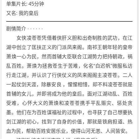
[剧
单集片长: 45分钟
情]
又名: 我的皇后
[爱
情]
剧情简介 · · · · · ·
[古
　　女侠凌苍苍凭借着侠肝义胆和出奇制胜的武功，在江
装]
湖中创立了匡扶正义的门派凤来阁。南祁王朝年轻的皇帝
4
萧焕一心为民，然而首辅大臣联合江湖势力把持朝政，祸
K
下
乱百姓。萧焕为拯救苍生于苦难，化名“白迟帆”微服私访
载
行走江湖，并认识了行侠仗义的凤来阁阁主凌苍苍。二人
一起仗剑天涯，除暴安良 ，惺惺相惜，却不料凌苍苍就是
首辅的女儿，并即将成为他的皇后。面对江湖动乱、百姓
受难，心怀大义的萧焕和凌苍苍携手平乱赈灾、惩处贪
墨。他们在为百姓谋福祉的过程中，也寻获了自己想要执
剑江湖的初心，找到了自身的价值，那就是铁肩担道、热
血为民，帮助百姓安居乐业，使得山河无恙、人间皆安。