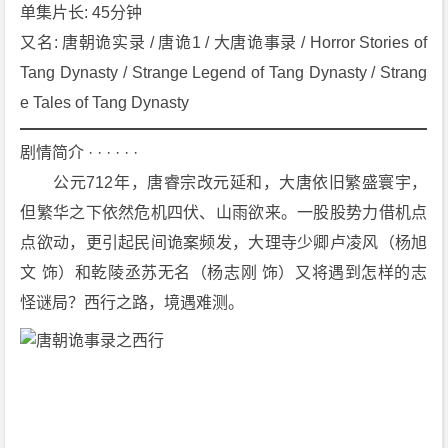
4]
单集片长: 45分钟
[3
又名: 唐朝诡实录 / 唐诡1 / 大唐诡事录 / Horror Stories of 
6
Tang Dynasty / Strange Legend of Tang Dynasty / Strang
集]
e Tales of Tang Dynasty
[悬
疑]
剧情简介 · · · · · ·
[奇
　　公元712年，唐睿宗改元延和，大唐依旧繁盛寰宇，
幻]
[武
但繁华之下依然危机四伏、山雨欲来。一股股势力借机点
侠]
点欲动，更引起民间诡案频发，大理寺少卿卢凌风（杨旭
[古
文 饰）和乾陵丞苏无名（杨志刚 饰）又将遇到怎样的志
装]
怪谜局？西行之路，境遇难测。
4
K
下
载