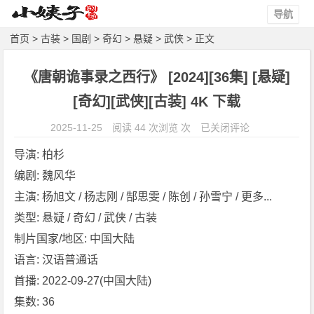
导航
首页
>
古装
>
国剧
>
奇幻
>
悬疑
>
武侠
> 正文
《唐朝诡事录之西行》 [2024][36集] [悬疑]
[奇幻][武侠][古装] 4K 下载
《唐
2025-11-25
阅读 44 次浏览 次
已关闭评论
朝
导演: 柏杉
诡
编剧: 魏风华
事
主演: 杨旭文 / 杨志刚 / 郜思雯 / 陈创 / 孙雪宁 / 更多...
录
之
类型: 悬疑 / 奇幻 / 武侠 / 古装
西
制片国家/地区: 中国大陆
行》
语言: 汉语普通话
[2
首播: 2022-09-27(中国大陆)
0
集数: 36
2