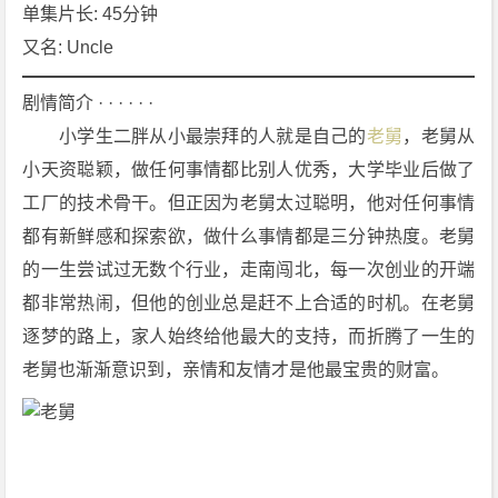
[喜
单集片长: 45分钟
剧]
又名: Uncle
4
K
剧情简介 · · · · · ·
下
　　小学生二胖从小最崇拜的人就是自己的
老舅
，老舅从
载
小天资聪颖，做任何事情都比别人优秀，大学毕业后做了
工厂的技术骨干。但正因为老舅太过聪明，他对任何事情
都有新鲜感和探索欲，做什么事情都是三分钟热度。老舅
的一生尝试过无数个行业，走南闯北，每一次创业的开端
都非常热闹，但他的创业总是赶不上合适的时机。在老舅
逐梦的路上，家人始终给他最大的支持，而折腾了一生的
老舅也渐渐意识到，亲情和友情才是他最宝贵的财富。