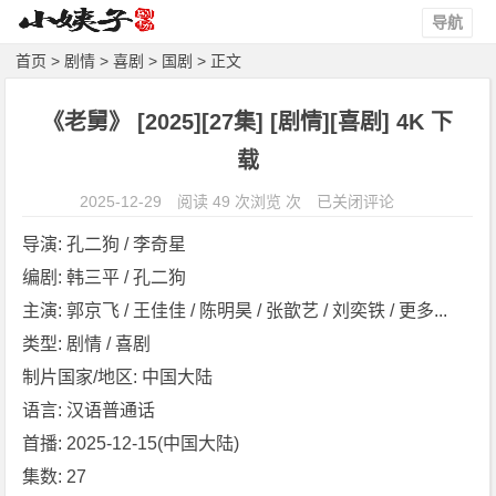
导航
首页
>
剧情
>
喜剧
>
国剧
> 正文
《老舅》 [2025][27集] [剧情][喜剧] 4K 下
载
《老
2025-12-29
阅读 49 次浏览 次
已关闭评论
舅》
导演: 孔二狗 / 李奇星
[2
编剧: 韩三平 / 孔二狗
0
主演: 郭京飞 / 王佳佳 / 陈明昊 / 张歆艺 / 刘奕铁 / 更多...
2
5]
类型: 剧情 / 喜剧
[2
制片国家/地区: 中国大陆
7
语言: 汉语普通话
集]
首播: 2025-12-15(中国大陆)
[剧
集数: 27
情]