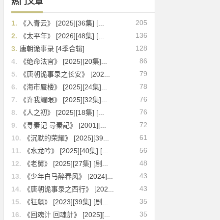
热门文章
205
1.
《入青云》 [2025][36集] [...
136
2.
《太平年》 [2026][48集] [...
128
3.
唐朝诡事录 [4季合辑]
86
4.
《绝命法官》 [2025][20集]...
79
5.
《唐朝诡事录之长安》 [202...
78
6.
《海市蜃楼》 [2025][24集]...
76
7.
《许我耀眼》 [2025][32集]...
76
8.
《人之初》 [2025][18集] [...
72
9.
《寻秦记 尋秦記》 [2001][...
61
10.
《沉默的荣耀》 [2025][39...
56
11.
《水龙吟》 [2025][40集] [...
48
12.
《老舅》 [2025][27集] [剧...
43
13.
《少年白马醉春风》 [2024]...
43
14.
《唐朝诡事录之西行》 [202...
35
15.
《狂飙》 [2023][39集] [剧...
35
16.
《回魂计 回魂計》 [2025][...