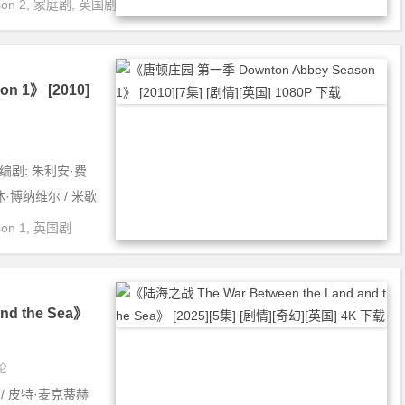
on 2
,
家庭剧
,
英国剧
 1》 [2010]
利编剧: 朱利安·费
演: 休·博纳维尔 / 米歇
on 1
,
英国剧
nd the Sea》
论
 / 皮特·麦克蒂赫