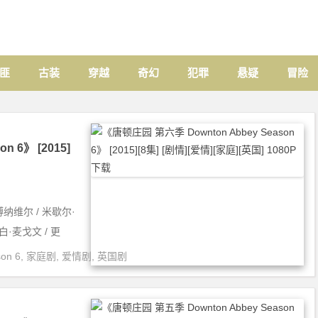
匪
古装
穿越
奇幻
犯罪
悬疑
冒险
 6》 [2015]
纳维尔 / 米歇尔·
白·麦戈文 / 更
on 6
,
家庭剧
,
爱情剧
,
英国剧