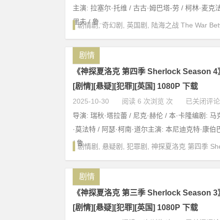
主演: 拉塞尔·托维 / 古古·姆巴塔-劳 / 柯林·麦克
里夫 / 鲁...
剧情剧
,
奇幻剧
,
英国剧
,
陆海之战 The War Betwe
剧情
《神探夏洛克 第四季 Sherlock Season 4》 
[剧情][悬疑][犯罪][英国] 1080P 下载
2025-10-30
阅读 6 次浏览 次
已关闭评论
导演: 瑞秋·塔拉蕾 / 尼克·赫伦 / 本·卡隆编剧: 马
·莫法特 / 阿瑟·柯南·道尔主演: 本尼迪克特·康伯巴
/ 鲁...
剧情剧
,
悬疑剧
,
犯罪剧
,
神探夏洛克 第四季 Sherl
剧情
《神探夏洛克 第三季 Sherlock Season 3》 
[剧情][悬疑][犯罪][英国] 1080P 下载