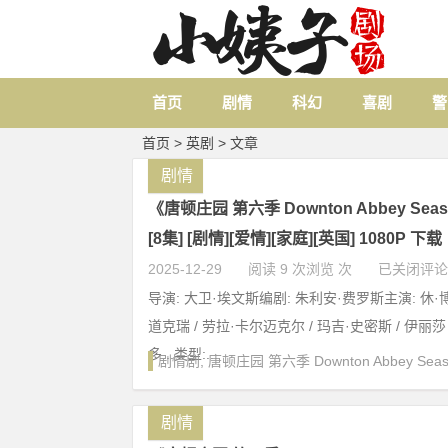
首页
剧情
科幻
喜剧
警
首页
>
英剧
> 文章
剧情
《唐顿庄园 第六季 Downton Abbey Season
[8集] [剧情][爱情][家庭][英国] 1080P 下载
2025-12-29
阅读 9 次浏览 次
已关闭评论
导演: 大卫·埃文斯编剧: 朱利安·费罗斯主演: 休·博
道克瑞 / 劳拉·卡尔迈克尔 / 玛吉·史密斯 / 伊丽莎
多...类型:...
剧情剧
,
唐顿庄园 第六季 Downton Abbey Seas
剧情