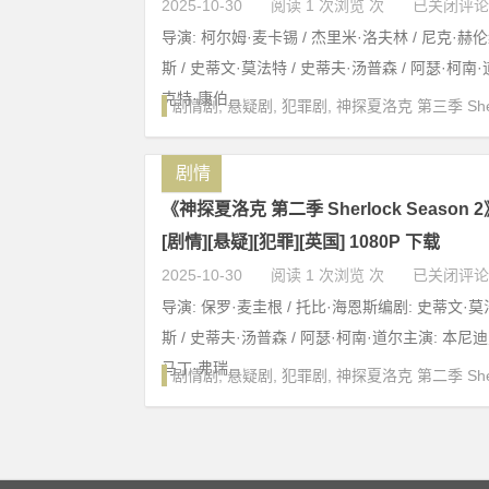
2025-10-30
阅读 1 次浏览 次
已关闭评论
导演: 柯尔姆·麦卡锡 / 杰里米·洛夫林 / 尼克·赫
斯 / 史蒂文·莫法特 / 史蒂夫·汤普森 / 阿瑟·柯南
克特·康伯...
剧情剧
,
悬疑剧
,
犯罪剧
,
神探夏洛克 第三季 Sherl
剧情
《神探夏洛克 第二季 Sherlock Season 2》 
[剧情][悬疑][犯罪][英国] 1080P 下载
2025-10-30
阅读 1 次浏览 次
已关闭评论
导演: 保罗·麦圭根 / 托比·海恩斯编剧: 史蒂文·莫
斯 / 史蒂夫·汤普森 / 阿瑟·柯南·道尔主演: 本尼
马丁·弗瑞...
剧情剧
,
悬疑剧
,
犯罪剧
,
神探夏洛克 第二季 Sherl