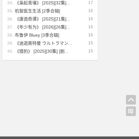
17
34.
《枭起青壤》 [2025][32集]...
16
35.
机智医生生活 [2季合辑]
16
36.
《唐诡奇谭》 [2025][21集]...
16
37.
《年少有为》 [2026][26集]...
16
38.
布鲁伊 Bluey [3季合辑]
15
39.
《迪迦奥特曼 ウルトラマン...
15
40.
《猎豹》 [2025][30集] [剧...