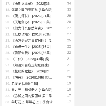
34
17.
《唐朝诡事录》 [2022][36...
33
18.
弥留之国的爱丽丝 [3季合辑]
29
19.
《傻儿师长》 [2026][21集]...
28
20.
《天地剑心》 [2025][36集]...
27
21.
《他为什么依然单身》 [202...
27
22.
《延禧攻略》 [2018][70集]...
25
23.
《唐宫奇案之青雾风鸣》 [2...
22
24.
《命悬一生》 [2025][16集]...
22
25.
《骄阳似我》 [2025][36集]...
21
26.
《三体》 [2023][30集] [剧...
21
27.
《知否知否应是绿肥红瘦》 ...
21
28.
《校服的裙摆》 [2026][24...
20
29.
《除恶》 [2026][16集] [剧...
19
30.
老友记 [10季合辑]
18
31.
爱，死亡和机器人 [4季合辑]
17
32.
《弥留之国的爱丽丝 第三季...
17
33.
华灯初上 華燈初上 [3季合辑]