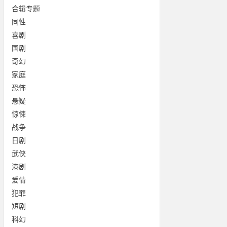
合辑专题
同性
喜剧
国剧
奇幻
家庭
恐怖
悬疑
惊悚
战争
日剧
武侠
港剧
爱情
犯罪
短剧
科幻