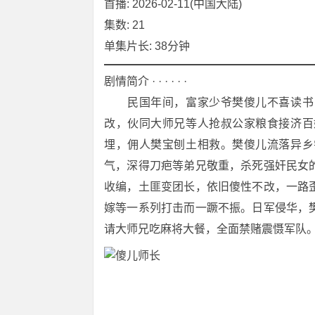
首播: 2026-02-11(中国大陆)
集数: 21
单集片长: 38分钟
剧情简介 · · · · · ·
　　民国年间，富家少爷樊傻儿不喜读书
改，伙同大师兄等人抢叔公家粮食接济百
埋，佣人樊宝刨土相救。樊傻儿流落异乡
气，深得刀疤等弟兄敬重，杀死强奸民女
收编，土匪变团长，依旧傻性不改，一路
嫁等一系列打击而一蹶不振。日军侵华，
请大师兄吃麻将大餐，全面禁赌震慑军队