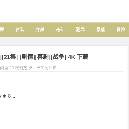
匪
古装
穿越
奇幻
犯罪
悬疑
冒险
[21集] [剧情][喜剧][战争] 4K 下载
阅读 29 次浏览 次
已关闭评论
 更多...