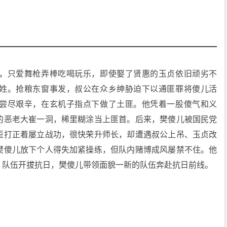
，只爱舞枪弄棒吃喝玩乐，即使娶了贤惠的玉贞依旧顽劣不
姓。抢粮东窗事发，叔公在众乡绅胁迫下以通匪罪将傻儿活
尝尽艰辛，在玄机子指点下做了土匪。他凭着一股傻气和义
的恶老大崔一洞，稀里糊涂当上匪首。后来，樊傻儿被国民党
歪打正着屡立战功，很快荣升师长，却遭遇叔公上吊、玉贞改
樊傻儿放下个人得失加紧操练，但队内赌博成风屡禁不住。他
。队伍开拔抗日，樊傻儿带领面貌一新的队伍奔赴抗日前线。