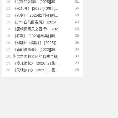
61
10.
《沉默的荣耀》 [2025][39...
56
11.
《水龙吟》 [2025][40集] [...
48
12.
《老舅》 [2025][27集] [剧...
43
13.
《少年白马醉春风》 [2024]...
43
14.
《唐朝诡事录之西行》 [202...
35
15.
《狂飙》 [2023][39集] [剧...
35
16.
《回魂计 回魂計》 [2025][...
34
17.
《唐朝诡事录》 [2022][36...
33
18.
弥留之国的爱丽丝 [3季合辑]
29
19.
《傻儿师长》 [2026][21集]...
28
20.
《天地剑心》 [2025][36集]...