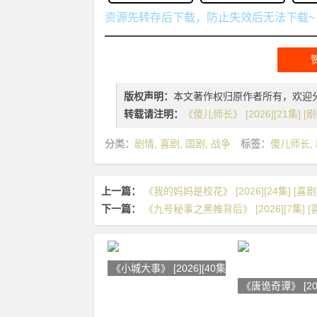
资源先转存后下载，防止失效后无法下载~
版权声明：
本文著作权归原作者所有，欢迎
转载请注明：
《傻儿师长》 [2026][21集] [
分类：
剧情
,
喜剧
,
国剧
,
战争
标签：
傻儿师长
,
上一篇：
《我的妈妈是校花》 [2026][24集] [喜剧]
下一篇：
《九号秘事之黑帷背后》 [2026][7集] [喜
《小城大事》 [2026][40集] [剧情
《唐诡奇谭》 [202