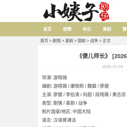
首页
剧情
科幻
喜剧
警
首页
>
剧情
>
喜剧
>
国剧
>
战争
> 正文
《傻儿师长》 [2026]
2026-02-24
导演: 游晓锦
编剧: 游晓锦 / 康晓熙 / 魏震 / 廖健
主演: 廖健 / 李伯清 / 向甜 / 段晓薇 / 黄志忠 /
类型: 剧情 / 喜剧 / 战争
制片国家/地区: 中国大陆
语言: 汉语普通话