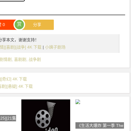
赏
赞
0
分享
分享本文，谢谢支持！
剧情][喜剧][战争] 4K 下载
|
小姨子剧场
剧情剧
,
喜剧剧
,
战争剧
[奇幻] 4K 下载
剧][悬疑] 4K 下载
5][21集] [动作
《生活大爆炸 第一季 The Big