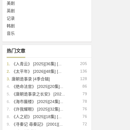
美剧
英剧
记录
韩剧
音乐
热门文章
205
1.
《入青云》 [2025][36集] [...
136
2.
《太平年》 [2026][48集] [...
128
3.
唐朝诡事录 [4季合辑]
86
4.
《绝命法官》 [2025][20集]...
79
5.
《唐朝诡事录之长安》 [202...
78
6.
《海市蜃楼》 [2025][24集]...
76
7.
《许我耀眼》 [2025][32集]...
76
8.
《人之初》 [2025][18集] [...
72
9.
《寻秦记 尋秦記》 [2001][...