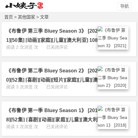
导航
首页
>
其他国家
> 文章
《布鲁伊 第三季 Bluey Season 3》 [202
1][50集] [动画][家庭][儿童][澳大利亚] 108
《布
阅读 2 次浏览 次
已关闭评论
0P 下载
鲁
伊
第
《布鲁伊 第二季 Bluey Season 2》 [202
三
季
0][52集] [喜剧][动画][短片][家庭][儿童][澳
B
《布
阅读 3 次浏览 次
已关闭评论
大利亚] 1080P 下载
l
鲁
u
伊
e
第
y
《布鲁伊 第一季 Bluey Season 1》 [201
二
S
季
8][52集] [喜剧][动画][家庭][儿童][澳大利
e
B
《布
阅读 3 次浏览 次
已关闭评论
a
亚] 1080P 下载
l
鲁
s
u