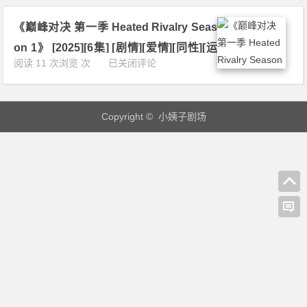
伊
o
e
第
n
y
《巅峰对决 第一季 Heated Rivalry Seas
一
3》
S
季
[2
on 1》 [2025][6集] [剧情][爱情][同性][运
e
B
0
《巅
阅读 11 次浏览 次
已关闭评论
a
动][加拿大] 1080P 下载
l
2
峰
s
u
1]
对
o
e
[5
决
n
y
0
Copyright © 小姨子剧场
第
2》
S
集]
一
[2
e
[动
季
0
a
画]
H
2
s
[家
e
0]
o
庭]
a
[5
n
[儿
t
2
1》
童]
e
集]
[2
[澳
d
[喜
0
大
R
剧]
1
利
i
[动
8]
亚]
v
画]
[5
1
a
[短
2
0
l
片]
集]
8