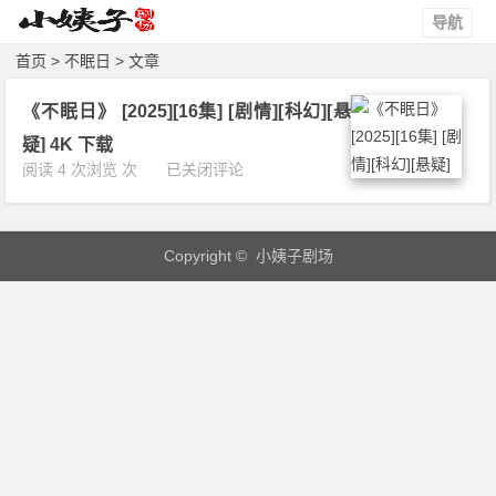
导航
首页
> 不眠日 > 文章
《不眠日》 [2025][16集] [剧情][科幻][悬
疑] 4K 下载
《不
阅读 4 次浏览 次
已关闭评论
眠
日》
[2
Copyright © 小姨子剧场
0
2
5]
[1
6
集]
[剧
情]
[科
幻]
[悬