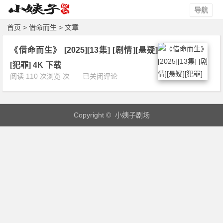
导航
首页
> 借命而生 > 文章
《借命而生》 [2025][13集] [剧情][悬疑]
[犯罪] 4K 下载
《借
阅读 110 次浏览 次
已关闭评论
命
而
生》
Copyright © 小姨子剧场
[2
0
2
5]
[1
3
集]
[剧
情]
[悬
疑]