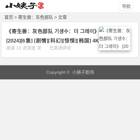
导航
首页
> 寄生兽：灰色部队 > 文章
《寄生兽：灰色部队 기생수：더 그레이》
[2024][6集] [剧情][科幻][惊悚][韩国] 4K
《寄
阅读 11 次浏览 次
已关闭评论
下载
生
兽：
灰
Copyright © 小姨子剧场
色
部
队
기
생
수：
더
그
레
이》
[2