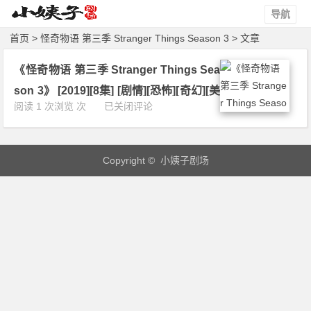
导航
首页
> 怪奇物语 第三季 Stranger Things Season 3 > 文章
《怪奇物语 第三季 Stranger Things Sea
son 3》 [2019][8集] [剧情][恐怖][奇幻][美
《怪
阅读 1 次浏览 次
已关闭评论
国] 4K 下载
奇
物
语
Copyright © 小姨子剧场
第
三
季
S
t
r
a
n
g
e
r