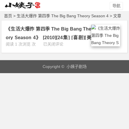
导航
首页
> 生活大爆炸 第四季 The Big Bang Theory Season 4 > 文章
《生活大爆炸 第四季 The Big Bang The
ory Season 4》 [2010][24集] [喜剧][美
《生
阅读 1 次浏览 次
已关闭评论
国] 4K 下载
活
大
爆
Copyright © 小姨子剧场
炸
第
四
季
T
h
e
B
i
g
B