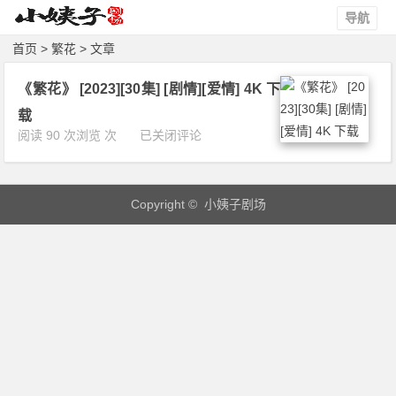
导航
首页
> 繁花 > 文章
《繁花》 [2023][30集] [剧情][爱情] 4K 下
载
《繁
阅读 90 次浏览 次
已关闭评论
花》
[2
0
Copyright © 小姨子剧场
2
3]
[3
0
集]
[剧
情]
[爱
情]
4
K