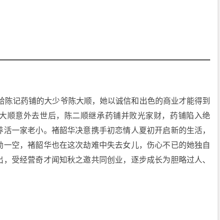
。
嫁给陈记药铺的大少爷陈大顺，她以诚信和出色的商业才能得到
大顺意外去世后，陈二顺继承药铺并败光家财，药铺陷入绝
养活一家老小。褚韶华决意携手初恋情人夏初开启新的生活，
劫一空，褚韶华也在这次劫难中失去女儿，伤心不已的她独自
出，受经营奇才闻知秋之邀共同创业，逐步成长为胆略过人、