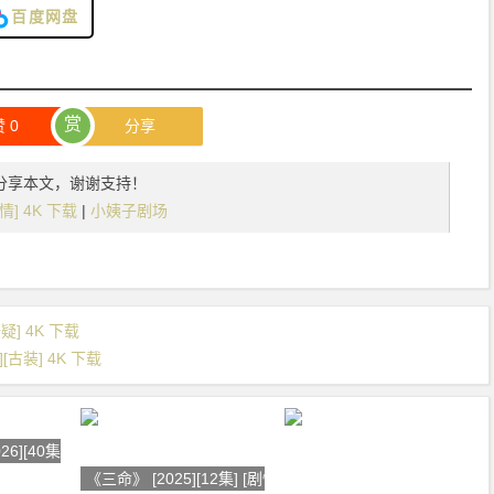
百度网盘
赏
赞
0
分享
分享本文，谢谢支持！
剧情] 4K 下载
|
小姨子剧场
悬疑] 4K 下载
[古装] 4K 下载
6][40集] [剧情
《三命》 [2025][12集] [剧情][悬