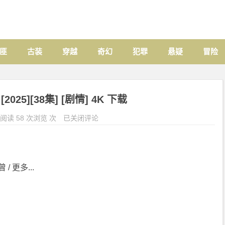
匪
古装
穿越
奇幻
犯罪
悬疑
冒险
025][38集] [剧情] 4K 下载
阅读 58 次浏览 次
已关闭评论
 / 更多...