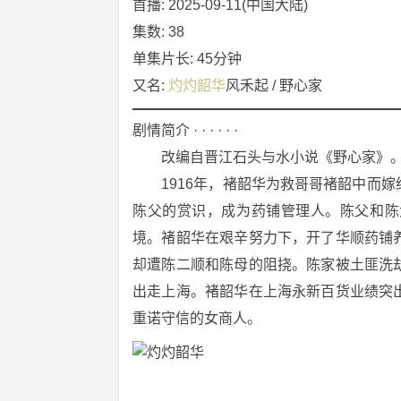
首播: 2025-09-11(中国大陆)
集数: 38
单集片长: 45分钟
又名: 
灼灼韶华
风禾起 / 野心家
剧情简介 · · · · · ·
　　改编自晋江石头与水小说《野心家》
　　1916年，褚韶华为救哥哥褚韶中而
陈父的赏识，成为药铺管理人。陈父和陈
境。褚韶华在艰辛努力下，开了华顺药铺
却遭陈二顺和陈母的阻挠。陈家被土匪洗
出走上海。褚韶华在上海永新百货业绩突
重诺守信的女商人。