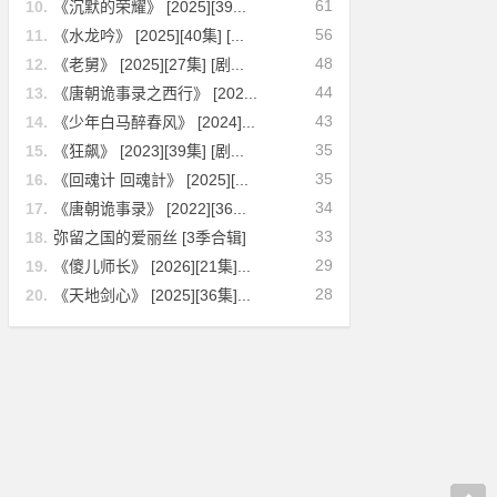
61
10.
《沉默的荣耀》 [2025][39...
56
11.
《水龙吟》 [2025][40集] [...
48
12.
《老舅》 [2025][27集] [剧...
44
13.
《唐朝诡事录之西行》 [202...
43
14.
《少年白马醉春风》 [2024]...
35
15.
《狂飙》 [2023][39集] [剧...
35
16.
《回魂计 回魂計》 [2025][...
34
17.
《唐朝诡事录》 [2022][36...
33
18.
弥留之国的爱丽丝 [3季合辑]
29
19.
《傻儿师长》 [2026][21集]...
28
20.
《天地剑心》 [2025][36集]...