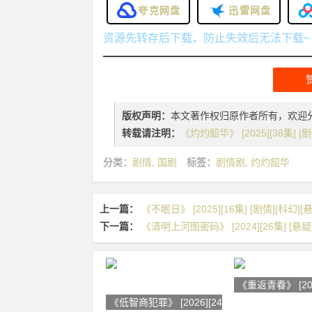
夸克网盘
迅雷网盘
资源先转存后下载，防止失效后无法下载~
版权声明：
本文著作权归原作者所有，欢迎
转载请注明：
《灼灼韶华》 [2025][38集] [
分类：
剧情
,
国剧
标签：
剧情剧
,
灼灼韶华
上一篇：
《不眠日》 [2025][16集] [剧情][科幻][
下一篇：
《清明上河图密码》 [2024][26集] [悬疑]
《重返青春》 [202
《低智商犯罪》 [2026][24集] [剧