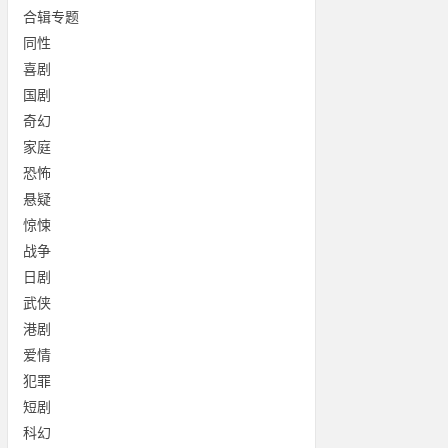
合辑专题
同性
喜剧
国剧
奇幻
家庭
恐怖
悬疑
惊悚
战争
日剧
武侠
港剧
爱情
犯罪
短剧
科幻