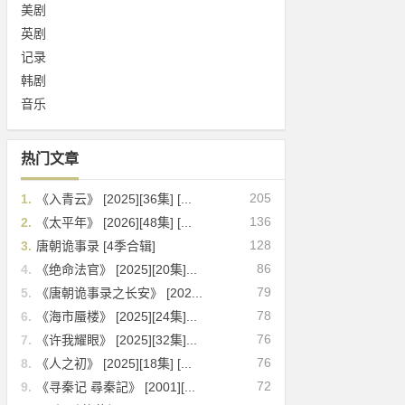
美剧
英剧
记录
韩剧
音乐
热门文章
205
1.
《入青云》 [2025][36集] [...
136
2.
《太平年》 [2026][48集] [...
128
3.
唐朝诡事录 [4季合辑]
86
4.
《绝命法官》 [2025][20集]...
79
5.
《唐朝诡事录之长安》 [202...
78
6.
《海市蜃楼》 [2025][24集]...
76
7.
《许我耀眼》 [2025][32集]...
76
8.
《人之初》 [2025][18集] [...
72
9.
《寻秦记 尋秦記》 [2001][...