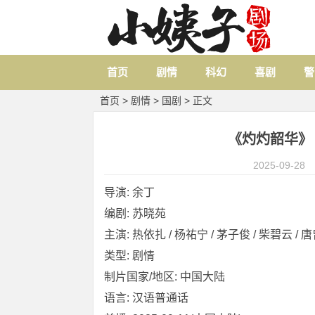
首页
剧情
科幻
喜剧
警
首页
>
剧情
>
国剧
> 正文
《灼灼韶华》 [2
2025-09-28
导演: 余丁
编剧: 苏晓苑
主演: 热依扎 / 杨祐宁 / 茅子俊 / 柴碧云 / 唐曾
类型: 剧情
制片国家/地区: 中国大陆
语言: 汉语普通话