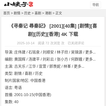
导航
首页
>
剧情
>
历史
>
喜剧
>
港剧
> 正文
《寻秦记 尋秦記》 [2001][40集] [剧情][喜
剧][历史][香港] 4K 下载
《寻
2025-10-14
阅读 72 次浏览 次
已关闭评论
秦
导演: 庄伟建 / 石铭泉 / 刘顺安 / 林子欣 / 吴锦源 / 更多...
记
编剧: 黄国辉 / 汤建平 / 刘彩云 / 张小方 / 何群娥 / 更多...
尋
主演: 古天乐 / 江华 / 宣萱 / 郭羡妮 / 林峯 / 更多...
秦
記》
类型: 剧情 / 喜剧 / 历史
[2
制片国家/地区: 中国香港
0
语言: 粤语
0
首播: 2001-10-15(中国香港)
1]
集数: 40
[4