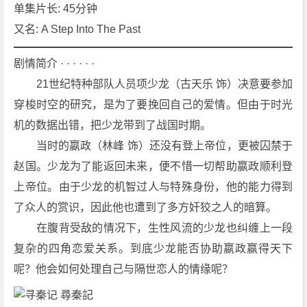
0
单集片长: 45分钟
集]
又名: A Step Into The Past
[剧
情]
剧情简介 · · · · · ·
[喜
　　21世纪特种部队人员项少龙（古天乐 饰）决意要参加
剧]
穿梭时空的研究，是为了要挽回自己的爱情。但由于时光
[历
机的数据出错，把少龙带到了战国时期。
史]
[香
　　当时的嬴政（林峰 饰）还没有登上帝位，更被囚禁于
港]
赵国。少龙为了能返回未来，便不惜一切帮助嬴政顺利登
4
上帝位。由于少龙的机智过人与特殊身份，他的能力得到
K
了众人的赏识，因此他也遭到了多方奸狡之人的暗算。
下
　　在腹背受敌的情况下，生性风流的少龙也纠缠上一段
载
复杂的四角恋爱关系。到底少龙能否协助嬴政赢得天下
呢？他会如何处理自己与隔世恋人的情缘呢？