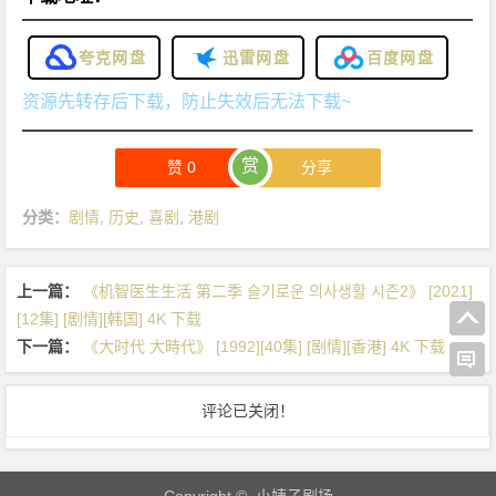
夸克网盘
迅雷网盘
百度网盘
资源先转存后下载，防止失效后无法下载~
赏
赞
0
分享
分类：
剧情
,
历史
,
喜剧
,
港剧
上一篇：
《机智医生生活 第二季 슬기로운 의사생활 시즌2》 [2021]
[12集] [剧情][韩国] 4K 下载
下一篇：
《大时代 大時代》 [1992][40集] [剧情][香港] 4K 下载
评论已关闭！