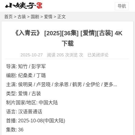
导航
首页
>
古装
>
国剧
>
爱情
> 正文
《入青云》 [2025][36集] [爱情][古装] 4K
下载
《入
2025-10-27
阅读 205 次浏览 次
已关闭评论
青
导演: 知竹 / 彭学军
云》
编剧: 纪桑柔 / 丁璐
[2
主演: 侯明昊 / 卢昱晓 / 余承恩 / 鹤男 / 全伊伦 / 更多...
0
2
类型: 爱情 / 古装
5]
制片国家/地区: 中国大陆
[3
语言: 汉语普通话
6
首播: 2025-10-08(中国大陆)
集]
集数: 36
[爱