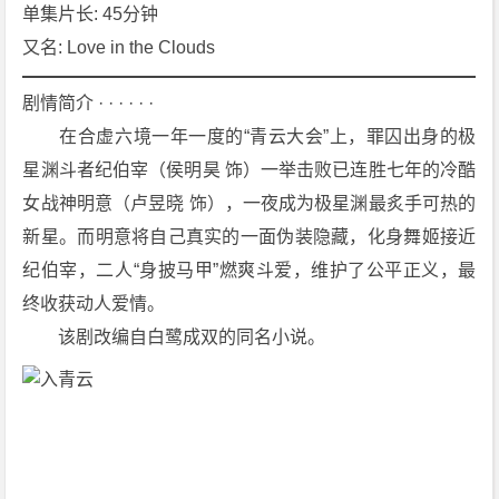
情]
单集片长: 45分钟
[古
又名: Love in the Clouds
装]
4
剧情简介 · · · · · ·
K
　　在合虚六境一年一度的“青云大会”上，罪囚出身的极
下
星渊斗者纪伯宰（侯明昊 饰）一举击败已连胜七年的冷酷
载
女战神明意（卢昱晓 饰），一夜成为极星渊最炙手可热的
新星。而明意将自己真实的一面伪装隐藏，化身舞姬接近
纪伯宰，二人“身披马甲”燃爽斗爱，维护了公平正义，最
终收获动人爱情。
　　该剧改编自白鹭成双的同名小说。