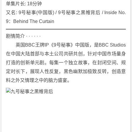
2
单集片长: 18分钟
6]
又名: 9号秘事(中国版) / 9号秘事之黑帷背后 / Inside No.
[7
9：Behind The Curtain
集]
[喜
剧情简介 · · · · · ·
剧]
　　英国BBC王牌IP《9号秘事》中国版，是BBC Studios
[悬
在中国大陆首部与本土公司共研共创，针对中国市场量身
疑]
4
打造的创新单元剧。每集一个独立故事，在封闭空间、规
K
定时长下，展现人性反复，黑色幽默加极致反转，创造意
下
料之外又情理之中的脑力盛宴。
载