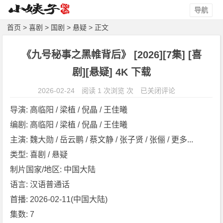
导航
首页
>
喜剧
>
国剧
>
悬疑
> 正文
《九号秘事之黑帷背后》 [2026][7集] [喜
剧][悬疑] 4K 下载
《九
2026-02-24
阅读 1 次浏览 次
已关闭评论
号
导演: 高临阳 / 梁植 / 倪晶 / 王佳曦
秘
编剧: 高临阳 / 梁植 / 倪晶 / 王佳曦
事
主演: 魏大勋 / 岳云鹏 / 蔡文静 / 张子贤 / 张俪 / 更多...
之
黑
类型: 喜剧 / 悬疑
帷
制片国家/地区: 中国大陆
背
语言: 汉语普通话
后》
首播: 2026-02-11(中国大陆)
[2
集数: 7
0