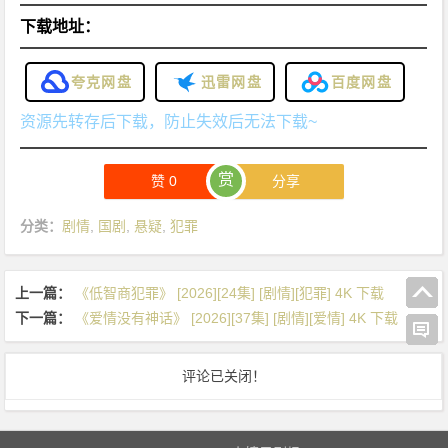
下载地址：
夸克网盘
迅雷网盘
百度网盘
资源先转存后下载，防止失效后无法下载~
赏
赞
0
分享
分类：
剧情
,
国剧
,
悬疑
,
犯罪
上一篇：
《低智商犯罪》 [2026][24集] [剧情][犯罪] 4K 下载
下一篇：
《爱情没有神话》 [2026][37集] [剧情][爱情] 4K 下载
评论已关闭！