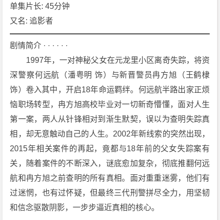
[剧
单集片长: 45分钟
情]
又名: 追影者
[悬
疑]
剧情简介 · · · · · ·
[犯
　　1997年，一对神秘父女在元龙里小区离奇失踪，将资
罪]
深警察何远航（潘粤明 饰）与新晋警员冉方旭（王鹤棣 
4
饰）卷入其中，开启18年命运羁绊。何远航半路出家正烦
K
下
恼职场转型，冉方旭高校毕业对一切新奇懵懂，面对人生
载
第一案，两人从针锋相对到渐生默契，误以为查明失踪真
相，却无意触动自己的人生。2002年新线索的突然出现，
2015年相关案件的再起，竟都与18年前的父女失踪案有
关，随着案件的不断深入，谜底愈加复杂，彻底推翻何远
航和冉方旭之前查明的所有真相。面对重重迷雾，他们有
过迷惘，也有过怀疑，但最终三代刑警拼尽全力，用坚韧
和信念驱散阴影，一步步逼近真相的核心。