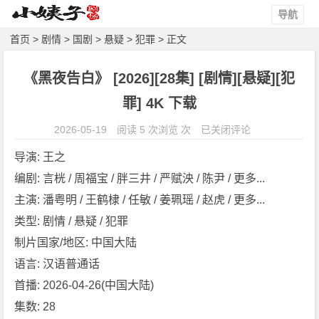
导航
首页
>
剧情
>
国剧
>
悬疑
>
犯罪
> 正文
《黑夜告白》 [2026][28集] [剧情][悬疑][犯
罪] 4K 下载
《黑
2026-05-19
阅读 5 次浏览 次
已关闭评论
夜
导演: 王之
告
编剧: 言桄 / 周福宝 / 胖三井 / 严赋泱 / 陈尹 / 更多...
白》
主演: 潘粤明 / 王鹤棣 / 任敏 / 姜珮瑶 / 赵虎 / 更多...
[2
0
类型: 剧情 / 悬疑 / 犯罪
2
制片国家/地区: 中国大陆
6]
语言: 汉语普通话
[2
首播: 2026-04-26(中国大陆)
8
集数: 28
集]