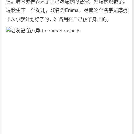
住。后来乔伊表达了自己对瑞秋的感觉，但瑞秋婉拒了。
[爱
瑞秋生下一个女儿，取名为Emma，尽管这个名字是摩妮
情]
[美
卡从小就计划好了的，准备用在自己孩子身上的。
国]
1
0
8
0
P
下
载