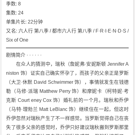
d
季数: 8
s
集数: 24
S
单集片长: 22分钟
e
又名: 六人行 第八季 / 都市六人行 第八季 / F·R·I·E·N·D·S / 
a
Six of One
s
o
剧情简介 · · · · · ·
n
8》
　　在众人的猜测中，瑞秋（詹妮弗·安妮斯顿 Jennifer A
[2
niston 饰）证实自己确实怀孕了，而孩子的父亲正是罗斯
0
（大卫·休默 David Schwimmer 饰），事情就发生在钱德
0
勒（马修·派瑞 Matthew Perry 饰）和摩妮卡（柯特妮·考
1]
克斯 Court eney Cox 饰）婚礼前的一个月。瑞秋和乔伊
[2
4
（马特·理勃兰 Matt LeBlanc 饰）继续住在一起，但这时
集]
乔伊忽然对瑞秋产生了不一样感觉。当罗斯觉得自己在丧
[喜
失了很多父亲的感觉时，乔伊只好建议瑞秋搬到罗斯那里
剧]