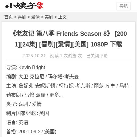
导航
首页
>
喜剧
>
爱情
>
美剧
> 正文
《老友记 第八季 Friends Season 8》 [200
1][24集] [喜剧][爱情][美国] 1080P 下载
《老
2025-10-31
阅读 1 次浏览 次
已关闭评论
友
导演: Kevin Bright
记
编剧: 大卫·克拉尼 / 玛尔塔·考夫曼
第
主演: 詹妮弗·安妮斯顿 / 柯特妮·考克斯 / 丽莎·库卓 / 马特·
八
季
勒布朗 / 马修·派瑞 / 更多...
F
类型: 喜剧 / 爱情
r
制片国家/地区: 美国
i
语言: 英语
e
首播: 2001-09-27(美国)
n