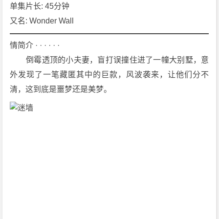
[犯
单集片长: 45分钟
罪]
又名: Wonder Wall
4
K
情简介 · · · · · ·
下
　　倒霉透顶的小夫妻，盲打误撞住进了一幢大别墅，意
载
外发现了一笔藏匿其中的巨款，风波袭来，让他们分不
清，这到底是噩梦还是美梦。