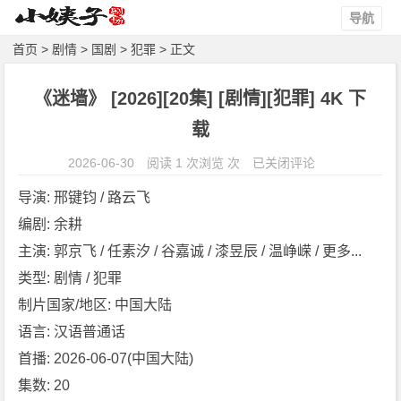
导航
首页
>
剧情
>
国剧
>
犯罪
> 正文
《迷墙》 [2026][20集] [剧情][犯罪] 4K 下
载
《迷
2026-06-30
阅读 1 次浏览 次
已关闭评论
墙》
导演: 邢键钧 / 路云飞
[2
编剧: 余耕
0
主演: 郭京飞 / 任素汐 / 谷嘉诚 / 漆昱辰 / 温峥嵘 / 更多...
2
6]
类型: 剧情 / 犯罪
[2
制片国家/地区: 中国大陆
0
语言: 汉语普通话
集]
首播: 2026-06-07(中国大陆)
[剧
集数: 20
情]