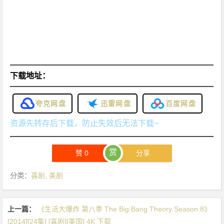
下载地址：
夸克网盘
迅雷网盘
百度网盘
资源先转存后下载，防止失效后无法下载~
赏
赞
0
分享
分类：
喜剧
,
美剧
上一篇：
《生活大爆炸 第八季 The Big Bang Theory Season 8》
[2014][24集] [喜剧][美国] 4K 下载