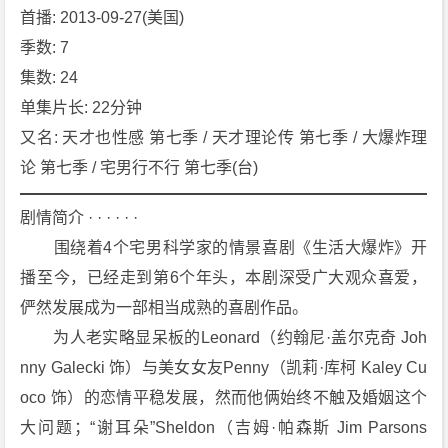
首播: 2013-09-27(美国)
e
B
季数: 7
i
集数: 24
g
单集片长: 22分钟
B
又名: 天才也性感 第七季 / 天才理论传 第七季 / 大爆炸理
a
论 第七季 / 宅男行不行 第七季(台)
n
g
剧情简介 · · · · · ·
T
h
　　围绕着4个宅男科学家的情景喜剧《生活大爆炸》开
e
播至今，已经走到第6个年头，本剧深受广大观众喜爱，
o
俨然发展成为一部相当成熟的喜剧作品。
r
　　为人老实略显呆板的Leonard（约翰尼·盖尔克奇 Joh
y
nny Galecki 饰）与美女女友Penny（凯莉·库柯 Kaley Cu
S
e
oco 饰）的恋情平稳发展，然而他俩始终不触及婚姻这个
a
大问题；“谢耳朵”Sheldon（吉姆·帕森斯 Jim Parsons 
s