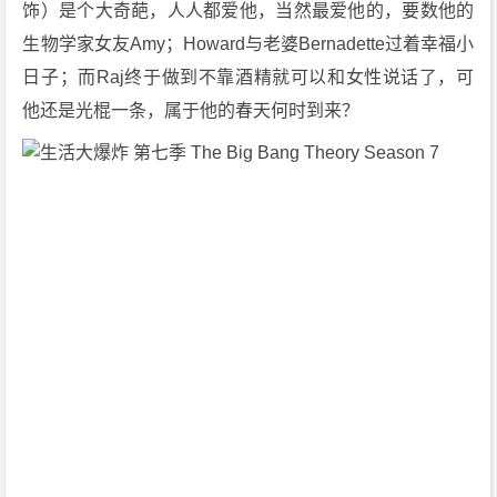
饰）是个大奇葩，人人都爱他，当然最爱他的，要数他的
o
生物学家女友Amy；Howard与老婆Bernadette过着幸福小
n
日子；而Raj终于做到不靠酒精就可以和女性说话了，可
7》
[2
他还是光棍一条，属于他的春天何时到来？
0
1
3]
[2
4
集]
[喜
剧]
[美
国]
4
K
下
载