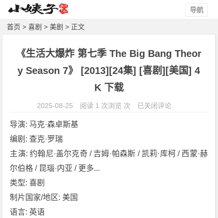
导航
首页
>
喜剧
>
美剧
> 正文
《生活大爆炸 第七季 The Big Bang Theor
y Season 7》 [2013][24集] [喜剧][美国] 4
K 下载
《生
2025-08-25
阅读 1 次浏览 次
已关闭评论
活
导演: 马克·森卓斯基
大
编剧: 查克·罗瑞
爆
主演: 约翰尼·盖尔克奇 / 吉姆·帕森斯 / 凯莉·库柯 / 西蒙·赫
炸
第
尔伯格 / 昆瑙·内亚 / 更多...
七
类型: 喜剧
季
制片国家/地区: 美国
T
语言: 英语
h