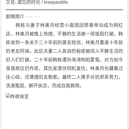
又名: 遗忘的时光 / Inseparable
4
K
剧情简介 · · · · · ·
下
　　韩栋与妻子林美月经营小面馆因慈善举动成为网红
载
店，林美月被推上热搜，平静的生活被一场饭局打破，韩
栋收到一条关于二十年前的匿名短信，林美月重逢十年前
的老友阿妹。此后夫妻二人各自的秘密被闯入平静生活的
旧人们打破。二十年前韩栋遭孙海涛构陷蒙冤，对方如今
身居高位仍作恶，其仇家潜伏伺机复仇；林美月也藏着过
往心结，还遭遇旧友勒索。最终二人携手对抗邪恶势力，
洗清冤屈、解开执念，完成自我救赎。