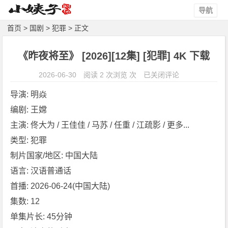
导航
首页
>
国剧
>
犯罪
> 正文
《昨夜将至》 [2026][12集] [犯罪] 4K 下载
《昨
2026-06-30
阅读 2 次浏览 次
已关闭评论
夜
导演: 明焱
将
编剧: 王嫦
至》
主演: 佟大为 / 王佳佳 / 马苏 / 任重 / 江疏影 / 更多...
[2
0
类型: 犯罪
2
制片国家/地区: 中国大陆
6]
语言: 汉语普通话
[1
首播: 2026-06-24(中国大陆)
2
集数: 12
集]
[犯
单集片长: 45分钟
罪]