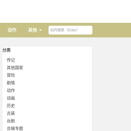
动作
其他
分类
传记
其他国家
冒险
剧情
动作
动画
历史
古装
台剧
合辑专题