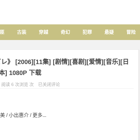
匪
古装
穿越
奇幻
犯罪
悬疑
冒险
2006][11集] [剧情][喜剧][爱情][音乐][日
本] 1080P 下载
阅读 6 次浏览 次
已关闭评论
 / 小出惠介 / 更多...