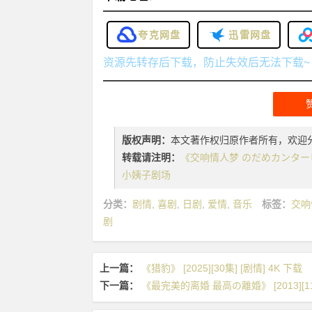
夸克网盘
迅雷网盘
资源先转存后下载，防止失效后无法下载~
版权声明：
本文著作权归原作者所有，欢迎
转载请注明：
《交响情人梦 のだめカンタービレ》 [
小姨子剧场
分类：
剧情
,
喜剧
,
日剧
,
爱情
,
音乐
标签：
交响
剧
上一篇：
《猎豹》 [2025][30集] [剧情] 4K 下载
下一篇：
《最完美的离婚 最高の離婚》 [2013][11集