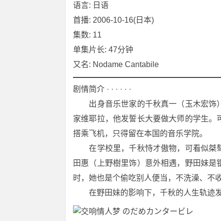
语言: 日语
首播: 2006-10-16(日本)
集数: 11
单集片长: 47分钟
又名: Nodame Cantabile
剧情简介 · · · · · ·
　　出身音乐世家的千秋真一（玉木宏饰
家维耶拉，他发誓长大要做大师的学生。
搭乘飞机，只得留在本国的音乐学院。
　　在学校里，千秋恃才傲物，可看似桀
田惠（上野樹里饰）意外相遇，野田妹是
时，她也是个偷吃别人便当，不洗澡、不
　　在野田妹的影响下，千秋的人生轨迹