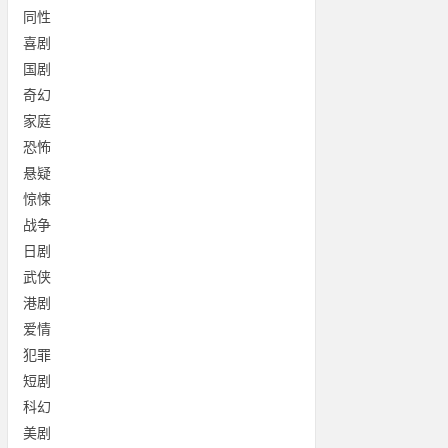
同性
喜剧
国剧
奇幻
家庭
恐怖
悬疑
惊悚
战争
日剧
武侠
港剧
爱情
犯罪
短剧
科幻
美剧