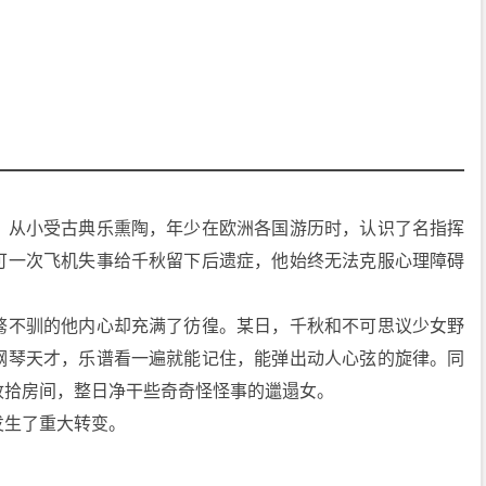
）从小受古典乐熏陶，年少在欧洲各国游历时，认识了名指挥
可一次飞机失事给千秋留下后遗症，他始终无法克服心理障碍
骜不驯的他内心却充满了彷徨。某日，千秋和不可思议少女野
钢琴天才，乐谱看一遍就能记住，能弹出动人心弦的旋律。同
收拾房间，整日净干些奇奇怪怪事的邋遢女。
发生了重大转变。