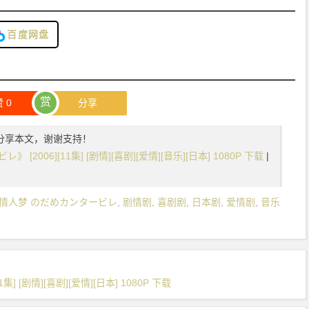
百度网盘
赏
赞
0
分享
分享本文，谢谢支持！
2006][11集] [剧情][喜剧][爱情][音乐][日本] 1080P 下载
|
情人梦 のだめカンタービレ
,
剧情剧
,
喜剧剧
,
日本剧
,
爱情剧
,
音乐
] [剧情][喜剧][爱情][日本] 1080P 下载