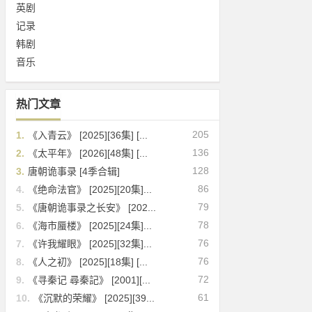
英剧
记录
韩剧
音乐
热门文章
205
1.
《入青云》 [2025][36集] [...
136
2.
《太平年》 [2026][48集] [...
128
3.
唐朝诡事录 [4季合辑]
86
4.
《绝命法官》 [2025][20集]...
79
5.
《唐朝诡事录之长安》 [202...
78
6.
《海市蜃楼》 [2025][24集]...
76
7.
《许我耀眼》 [2025][32集]...
76
8.
《人之初》 [2025][18集] [...
72
9.
《寻秦记 尋秦記》 [2001][...
61
10.
《沉默的荣耀》 [2025][39...