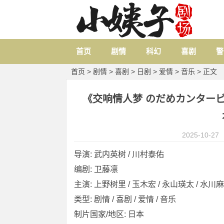
首页
剧情
科幻
喜剧
警
首页
>
剧情
>
喜剧
>
日剧
>
爱情
>
音乐
> 正文
《交响情人梦 のだめカンタービレ》 [
2025-10-27
导演: 武内英树 / 川村泰佑
编剧: 卫藤凛
主演: 上野树里 / 玉木宏 / 永山瑛太 / 水川麻美
类型: 剧情 / 喜剧 / 爱情 / 音乐
制片国家/地区: 日本