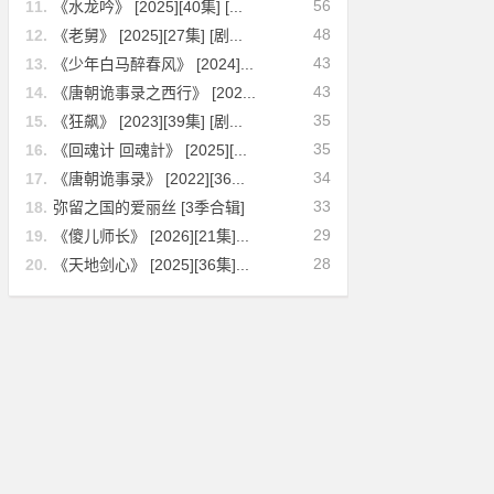
56
11.
《水龙吟》 [2025][40集] [...
48
12.
《老舅》 [2025][27集] [剧...
43
13.
《少年白马醉春风》 [2024]...
43
14.
《唐朝诡事录之西行》 [202...
35
15.
《狂飙》 [2023][39集] [剧...
35
16.
《回魂计 回魂計》 [2025][...
34
17.
《唐朝诡事录》 [2022][36...
33
18.
弥留之国的爱丽丝 [3季合辑]
29
19.
《傻儿师长》 [2026][21集]...
28
20.
《天地剑心》 [2025][36集]...