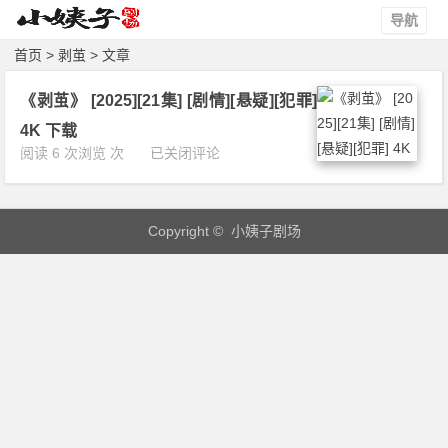
导航
首页
> 剥茧‎ > 文章
《剥茧‎》 [2025][21集] [剧情][悬疑][犯罪]
4K 下载
《剥
阅读 6 次浏览 次
已关闭评论
茧‎》
[2
0
Copyright © 小姨子剧场
2
5]
[2
1
集]
[剧
情]
[悬
疑]
[犯
罪]