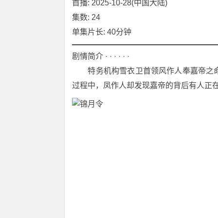
首播: 2025-10-28(中国大陆)
集数: 24
单集片长: 40分钟
剧情简介 · · · · · ·
　　特务机构雪衣卫首领风作人奉嘉帝之
过程中，凤作人却发现嘉帝的背后有人正