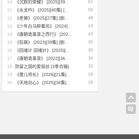
61
10.
《沉默的荣耀》 [2025][39...
56
11.
《水龙吟》 [2025][40集] [...
48
12.
《老舅》 [2025][27集] [剧...
43
13.
《少年白马醉春风》 [2024]...
43
14.
《唐朝诡事录之西行》 [202...
35
15.
《狂飙》 [2023][39集] [剧...
35
16.
《回魂计 回魂計》 [2025][...
34
17.
《唐朝诡事录》 [2022][36...
33
18.
弥留之国的爱丽丝 [3季合辑]
[犯
29
19.
《傻儿师长》 [2026][21集]...
28
20.
《天地剑心》 [2025][36集]...