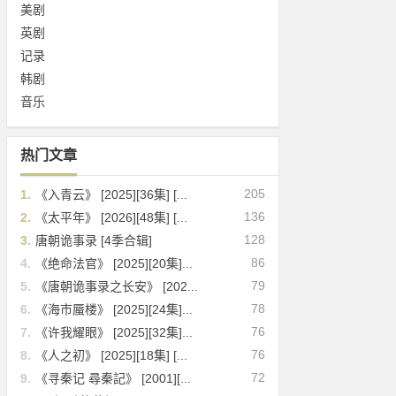
美剧
英剧
记录
韩剧
音乐
热门文章
205
1.
《入青云》 [2025][36集] [...
136
2.
《太平年》 [2026][48集] [...
128
3.
唐朝诡事录 [4季合辑]
86
4.
《绝命法官》 [2025][20集]...
79
5.
《唐朝诡事录之长安》 [202...
78
6.
《海市蜃楼》 [2025][24集]...
76
7.
《许我耀眼》 [2025][32集]...
76
8.
《人之初》 [2025][18集] [...
72
9.
《寻秦记 尋秦記》 [2001][...