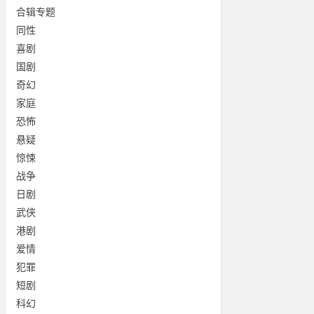
合辑专题
同性
喜剧
国剧
奇幻
家庭
恐怖
悬疑
惊悚
战争
日剧
武侠
港剧
爱情
犯罪
短剧
科幻