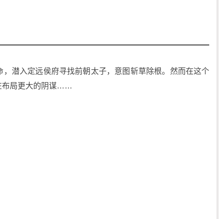
命，潜入定远侯府寻找前朝太子，意图斩草除根。然而在这个
在布局更大的阴谋……