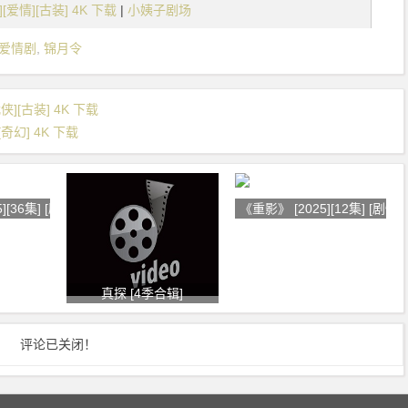
][爱情][古装] 4K 下载
|
小姨子剧场
爱情剧
,
锦月令
武侠][古装] 4K 下载
[奇幻] 4K 下载
[36集] [剧情]
《重影》 [2025][12集] [剧情]
真探 [4季合辑]
评论已关闭！