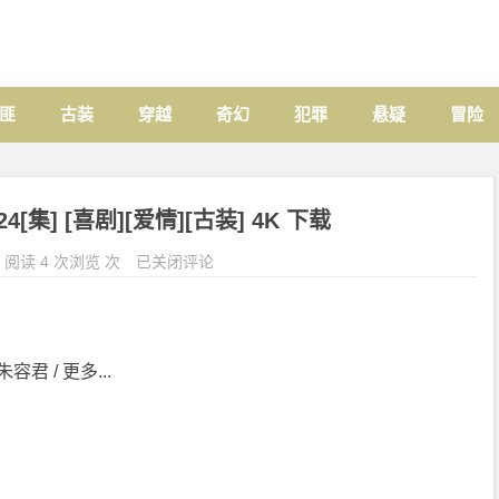
匪
古装
穿越
奇幻
犯罪
悬疑
冒险
4[集] [喜剧][爱情][古装] 4K 下载
阅读 4 次浏览 次
已关闭评论
容君 / 更多...