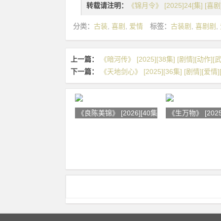
转载请注明：
《锦月令》 [2025]24[集] [喜剧
分类：
古装
,
喜剧
,
爱情
标签：
古装剧
,
喜剧剧
,
上一篇：
《暗河传》 [2025][38集] [剧情][动作][
下一篇：
《天地剑心》 [2025][36集] [剧情][爱情]
《良陈美锦》 [2026][40集] [剧情
《生万物》 [2025]