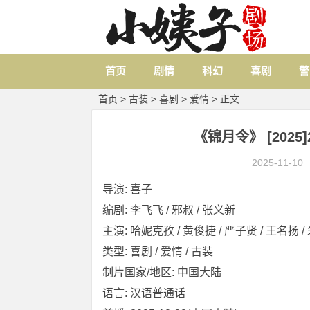
首页
剧情
科幻
喜剧
警
首页
>
古装
>
喜剧
>
爱情
> 正文
《锦月令》 [2025]2
2025-11-10
导演: 喜子
编剧: 李飞飞 / 邪叔 / 张义新
主演: 哈妮克孜 / 黄俊捷 / 严子贤 / 王名扬 / 朱
类型: 喜剧 / 爱情 / 古装
制片国家/地区: 中国大陆
语言: 汉语普通话