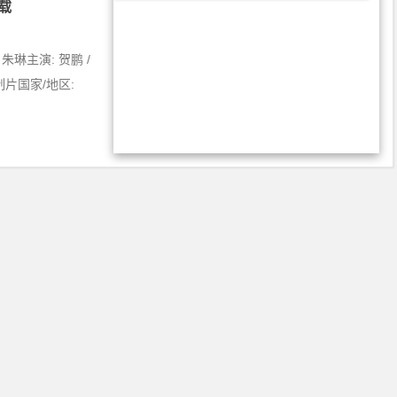
下载
 朱琳主演: 贺鹏 /
情制片国家/地区: