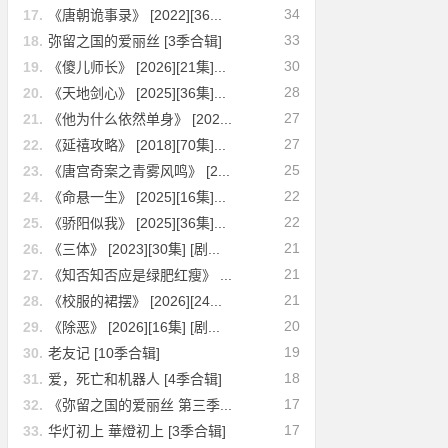
34
17.
《唐朝诡事录》 [2022][36...
33
18.
弥留之国的爱丽丝 [3季合辑]
30
19.
《傻儿师长》 [2026][21集]...
28
20.
《天地剑心》 [2025][36集]...
27
21.
《他为什么依然单身》 [202...
27
22.
《延禧攻略》 [2018][70集]...
25
23.
《唐宫奇案之青雾风鸣》 [2...
22
24.
《命悬一生》 [2025][16集]...
22
25.
《骄阳似我》 [2025][36集]...
21
26.
《三体》 [2023][30集] [剧...
21
27.
《知否知否应是绿肥红瘦》 ...
21
28.
《校服的裙摆》 [2026][24...
20
29.
《除恶》 [2026][16集] [剧...
19
30.
老友记 [10季合辑]
18
31.
爱，死亡和机器人 [4季合辑]
17
32.
《弥留之国的爱丽丝 第三季...
17
33.
华灯初上 華燈初上 [3季合辑]