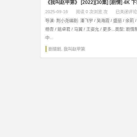
《我叫赵甲第》 [2022][30集] [剧情] 4K 
2025-09-16
阅读 0 次浏览 次
已关闭评论
导演: 荆小尧编剧: 潘飞宇 / 吴海霞 / 盛丽 / 余莉 /
杨杏 / 姚卓君 / 马翼 / 王姿允 / 更多...类型: 剧
中...
剧情剧
,
我叫赵甲第