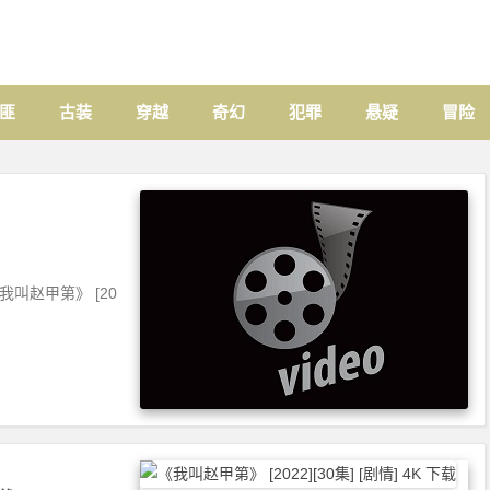
匪
古装
穿越
奇幻
犯罪
悬疑
冒险
 《我叫赵甲第》 [20