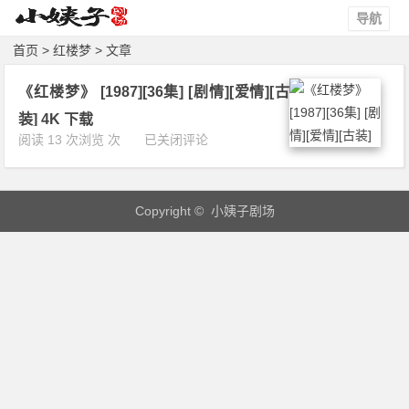
导航
首页
> 红楼梦 > 文章
《红楼梦》 [1987][36集] [剧情][爱情][古
装] 4K 下载
《红
阅读 13 次浏览 次
已关闭评论
楼
梦》
[1
Copyright © 小姨子剧场
9
8
7]
[3
6
集]
[剧
情]
[爱
情]
[古