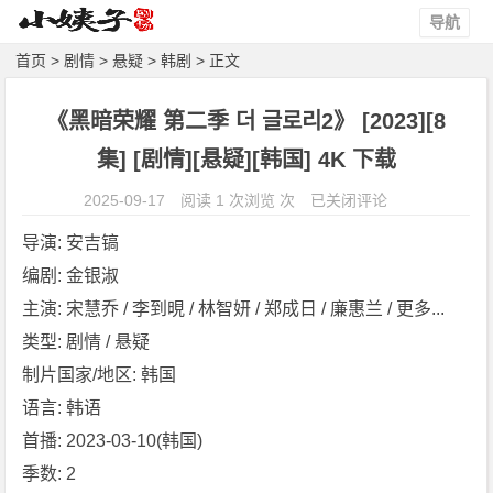
导航
首页
>
剧情
>
悬疑
>
韩剧
> 正文
《黑暗荣耀 第二季 더 글로리2》 [2023][8
集] [剧情][悬疑][韩国] 4K 下载
《黑
2025-09-17
阅读 1 次浏览 次
已关闭评论
暗
导演: 安吉镐
荣
编剧: 金银淑
耀
主演: 宋慧乔 / 李到晛 / 林智妍 / 郑成日 / 廉惠兰 / 更多...
第
二
类型: 剧情 / 悬疑
季
制片国家/地区: 韩国
더
语言: 韩语
글
首播: 2023-03-10(韩国)
로
季数: 2
리