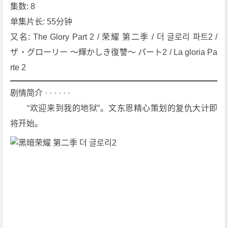
2》
集数: 8
[2
单集片长: 55分钟
0
又名: The Glory Part 2 / 荣耀 第二季 / 더 글로리 파트2 / 
2
ザ・グローリー ～輝かしき復讐～ パート2 / La gloria Pa
3]
rte 2
[8
集]
剧情简介 · · · · · ·
[剧
情]
　　“欢迎来到我的地狱”。文东恩精心策划的复仇大计即
[悬
将开始。
疑]
[韩
国]
4
K
下
载