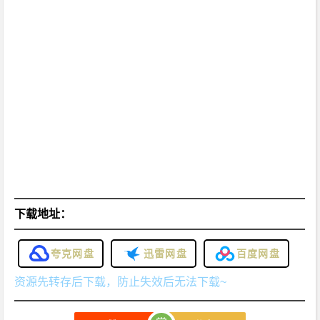
2
5]
[4
集]
[剧
情]
[悬
疑]
[惊
悚]
[犯
罪]
下载地址：
[英
国]
夸克网盘
迅雷网盘
百度网盘
4
资源先转存后下载，防止失效后无法下载~
K
下
载