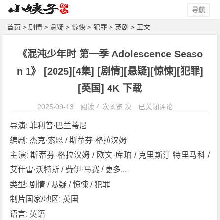
导航
首页
>
剧情
>
悬疑
>
惊悚
>
犯罪
>
英剧
> 正文
《混沌少年时 第一季 Adolescence Seaso
n 1》 [2025][4集] [剧情][悬疑][惊悚][犯罪]
[英国] 4K 下载
《混
2025-09-13
阅读 4 次浏览 次
已关闭评论
沌
导演: 菲利普·巴兰蒂尼
少
编剧: 杰克·索恩 / 斯蒂芬·格拉汉姆
年
主演: 斯蒂芬·格拉汉姆 / 欧文·库珀 / 克里斯汀 特里马科 / 
时
第
艾什雷·沃特斯 / 费伊·马赛 / 更多...
一
类型: 剧情 / 悬疑 / 惊悚 / 犯罪
季
制片国家/地区: 英国
A
语言: 英语
d