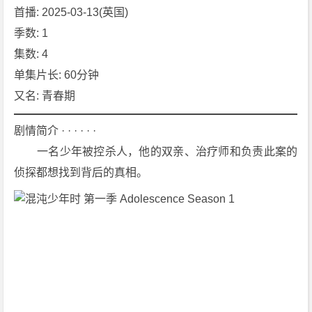
首播: 2025-03-13(英国)
o
l
季数: 1
e
集数: 4
s
单集片长: 60分钟
c
又名: 青春期
e
n
剧情简介 · · · · · ·
c
　　一名少年被控杀人，他的双亲、治疗师和负责此案的
e
S
侦探都想找到背后的真相。
e
a
s
o
n
1》
[2
0