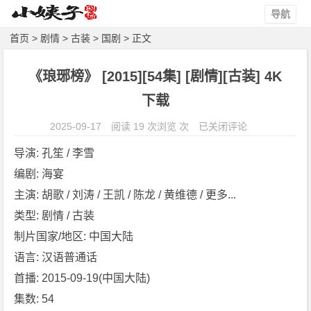
导航
首页
>
剧情
>
古装
>
国剧
> 正文
《琅琊榜》 [2015][54集] [剧情][古装] 4K
下载
《琅
2025-09-17
阅读 19 次浏览 次
已关闭评论
琊
导演: 孔笙 / 李雪
榜》
编剧: 海宴
[2
主演: 胡歌 / 刘涛 / 王凯 / 陈龙 / 黄维德 / 更多...
0
1
类型: 剧情 / 古装
5]
制片国家/地区: 中国大陆
[5
语言: 汉语普通话
4
首播: 2015-09-19(中国大陆)
集]
集数: 54
[剧