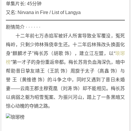
情]
单集片长: 45分钟
[古
又名: Nirvana in Fire / List of Langya
装]
4
剧情简介 · · · · · ·
K
　　十二年前七万赤焰军被奸人所害导致全军覆没，冤死
下
梅岭，只剩少帅林殊侥幸生还。十二年后林殊改头换面化
载
身“麒麟才子”梅长苏（胡歌 饰），建立江左盟，以“
琅琊
榜
”第一才子的身份重返帝都。梅长苏背负血海深仇，暗中
帮助昔日挚友靖王（王凯 饰）周旋于太子（高鑫 饰）与
誉 王（黄维德 饰）的斗争之中，同时又遇到了昔日未婚
妻——云南王郡主穆霓凰（刘涛 饰）却不能相见。梅长苏
以病弱之躯为昭雪冤案、为振兴河山，踏上了一条黑暗又
惊心动魄的夺嫡之路。