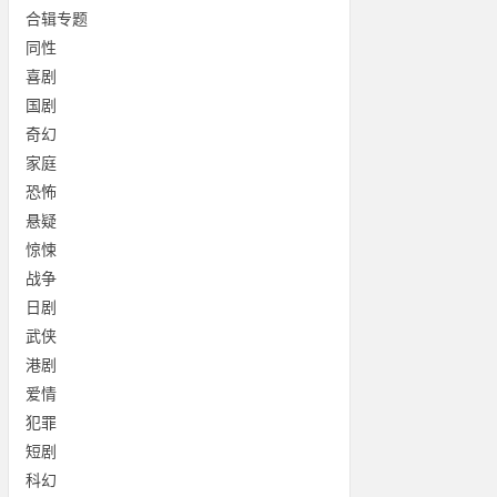
合辑专题
同性
喜剧
国剧
奇幻
家庭
恐怖
悬疑
惊悚
战争
日剧
武侠
港剧
爱情
犯罪
短剧
科幻