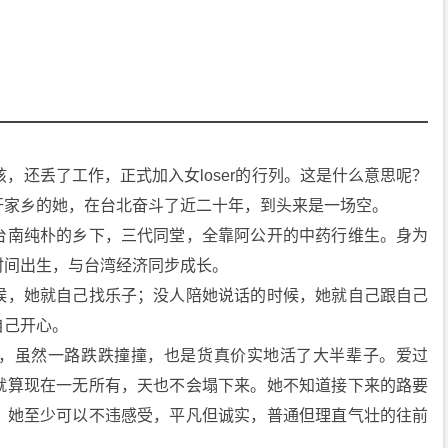
，还丢了工作，正式加入女loser的行列。这是什么意思呢？
开家乡的她，在台北奋斗了近二十年，到头来是一场空。
台南纯朴的乡下，三代同堂，全靠阿公开的中药行维生。身为
时间出生，与台湾经济同步成长。
候，她就自己找乐子；没人陪她说话的时候，她就自己跟自己
自己开心。
，虽然一路跌跌撞撞，也是货真价实地活了大半辈子。爱过
就算现在一无所有，天也不会塌下来。她不知道接下来的路要
，她至少可以不违感受，平凡但诚实，普通但理直气壮的往前