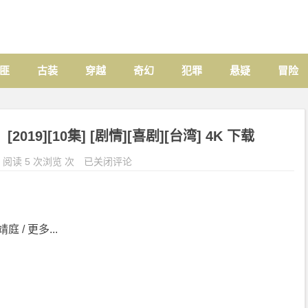
匪
古装
穿越
奇幻
犯罪
悬疑
冒险
19][10集] [剧情][喜剧][台湾] 4K 下载
阅读 5 次浏览 次
已关闭评论
庭 / 更多...