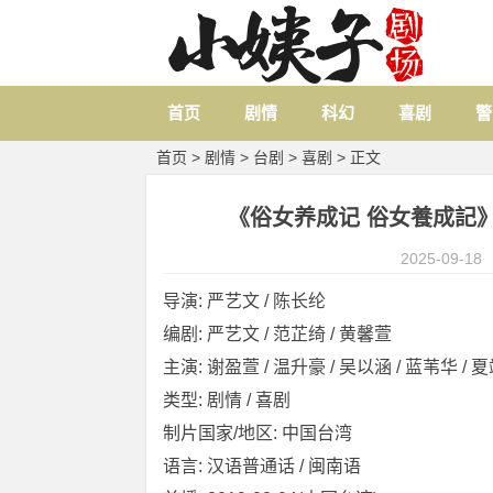
首页
剧情
科幻
喜剧
警
首页
>
剧情
>
台剧
>
喜剧
> 正文
《俗女养成记 俗女養成記》 [20
2025-09-18
导演: 严艺文 / 陈长纶
编剧: 严艺文 / 范芷绮 / 黄馨萱
主演: 谢盈萱 / 温升豪 / 吴以涵 / 蓝苇华 / 夏靖
类型: 剧情 / 喜剧
制片国家/地区: 中国台湾
语言: 汉语普通话 / 闽南语