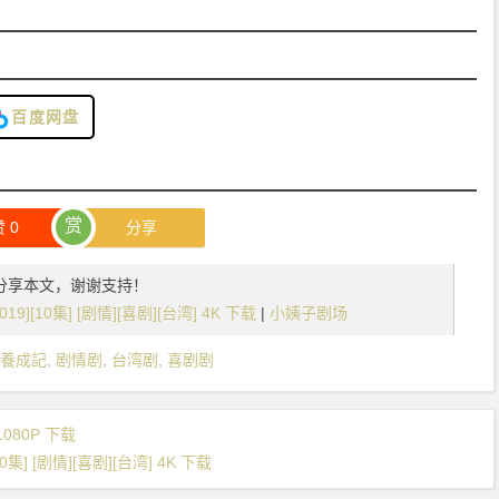
百度网盘
赏
赞
0
分享
分享本文，谢谢支持！
][10集] [剧情][喜剧][台湾] 4K 下载
|
小姨子剧场
女養成記
,
剧情剧
,
台湾剧
,
喜剧剧
1080P 下载
集] [剧情][喜剧][台湾] 4K 下载