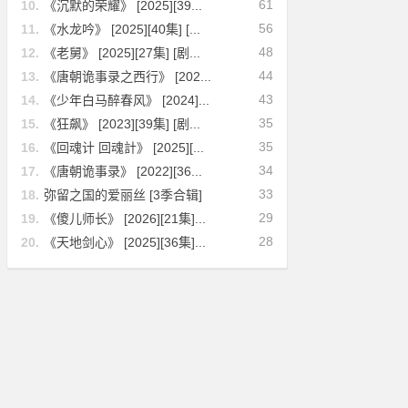
61
10.
《沉默的荣耀》 [2025][39...
56
11.
《水龙吟》 [2025][40集] [...
48
12.
《老舅》 [2025][27集] [剧...
44
13.
《唐朝诡事录之西行》 [202...
43
14.
《少年白马醉春风》 [2024]...
35
15.
《狂飙》 [2023][39集] [剧...
35
16.
《回魂计 回魂計》 [2025][...
34
17.
《唐朝诡事录》 [2022][36...
33
18.
弥留之国的爱丽丝 [3季合辑]
29
19.
《傻儿师长》 [2026][21集]...
28
20.
《天地剑心》 [2025][36集]...