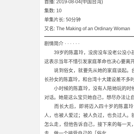
首播: 2019-08-04(中国台湾)
集数: 10
单集片长: 50分钟
又名: The Making of an Ordinary Woman
剧情简介 · · · · · ·
　　39岁的陈嘉玲，没房没车没老公没小孩
这表示当年不惜引发家庭革命也决心要离
　　说到俗女，就要先从她的家庭谈起。
长孙女的陈嘉玲，和台湾十大建设差不多
　　小时候的陈嘉玲，没有人陪她玩的时
对话。她是这么宝贝她自己，想尽办法让
　　而长大后，即将迈入四十岁的陈嘉玲
人，也被人爱过；被人负过，也负过人。
怎么走，但他告诉自己，接下来的每一天
走，做一个接受自己的「俗女...