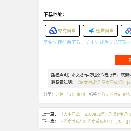
下载地址：
夸克网盘
迅雷网盘
资源先转存后下载，防止失效后无法下载~
版权声明：
本文著作权归原作者所有，欢迎
转载请注明：
《俗女养成记 俗女養成記》 [2019
分类：
剧情
,
台剧
,
喜剧
标签：
俗女养成记 俗
上一篇：
《大宅门2》 [2003][32集] [剧情][传记] 
下一篇：
《俗女养成记2 俗女養成記2》 [2021][10