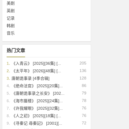
美剧
英剧
记录
韩剧
音乐
热门文章
205
1.
《入青云》 [2025][36集] [...
136
2.
《太平年》 [2026][48集] [...
128
3.
唐朝诡事录 [4季合辑]
86
4.
《绝命法官》 [2025][20集]...
79
5.
《唐朝诡事录之长安》 [202...
78
6.
《海市蜃楼》 [2025][24集]...
76
7.
《许我耀眼》 [2025][32集]...
76
8.
《人之初》 [2025][18集] [...
72
9.
《寻秦记 尋秦記》 [2001][...