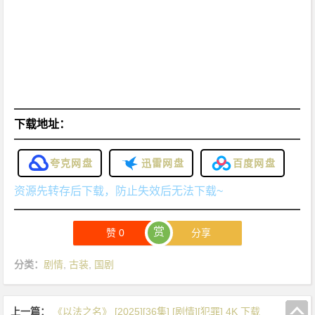
下载地址：
夸克网盘
迅雷网盘
百度网盘
资源先转存后下载，防止失效后无法下载~
赏
赞
0
分享
分类：
剧情
,
古装
,
国剧
上一篇：
《以法之名》 [2025][36集] [剧情][犯罪] 4K 下载