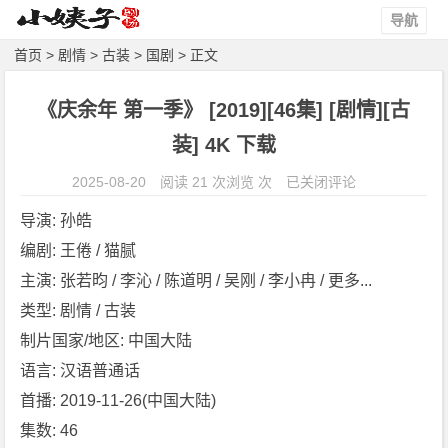
导航
首页
>
剧情
>
古装
>
国剧
> 正文
《庆余年 第一季》 [2019][46集] [剧情][古
装] 4K 下载
《庆
2025-08-20
阅读 21 次浏览 次
已关闭评论
余
导演: 孙皓
年
编剧: 王倦 / 猫腻
第
主演: 张若昀 / 李沁 / 陈道明 / 吴刚 / 李小冉 / 更多...
一
季》
类型: 剧情 / 古装
[2
制片国家/地区: 中国大陆
0
语言: 汉语普通话
1
首播: 2019-11-26(中国大陆)
9]
集数: 46
[4