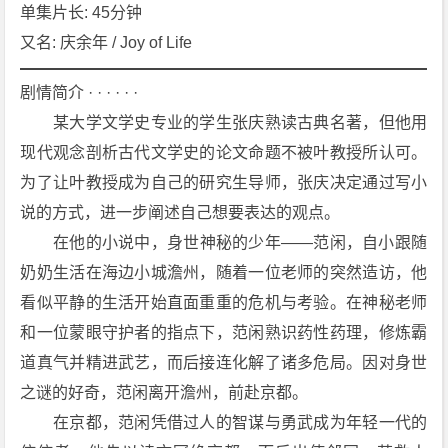
6
单集片长: 45分钟
集]
又名: 庆余年 / Joy of Life
[剧
情]
剧情简介 · · · · · ·
[古
　　某大学文学史专业的学生张庆熟读古典名著，但他用
装]
现代观念剖析古代文学史的论文命题不被叶教授所认可。
4
为了让叶教授成为自己的研究生导师，张庆决定通过写小
K
下
说的方式，进一步阐述自己想要表达的观点。
载
　　在他的小说中，身世神秘的少年——范闲，自小跟随
奶奶生活在海边小城澹州，随着一位老师的突然造访，他
看似平静的生活开始直面重重的危机与考验。在神秘老师
和一位蒙眼守护者的指点下，范闲熟识药性药理，修炼霸
道真气并精进武艺，而后接连化解了诸多危局。因对身世
之谜的好奇，范闲离开澹州，前赴京都。
　　在京都，范闲凭借过人的智谋与勇武成为年轻一代的