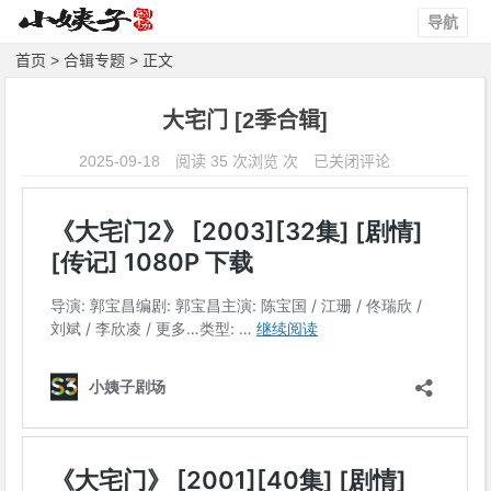
导航
首页
>
合辑专题
> 正文
大宅门 [2季合辑]
大
2025-09-18
阅读 35 次浏览 次
已关闭评论
宅
门
[2
季
合
辑]