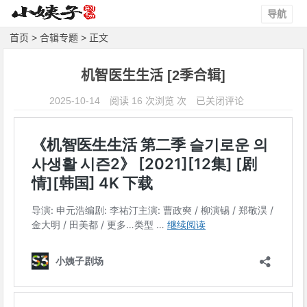
导航
首页
>
合辑专题
> 正文
机智医生生活 [2季合辑]
机
2025-10-14
阅读 16 次浏览 次
已关闭评论
智
医
生
生
活
[2
季
合
辑]