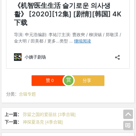
赏
赞
0
分享
分类：
合辑专题
上一篇：
弥留之国的爱丽丝 [3季合辑]
下一篇：
神探夏洛克 [4季合辑]