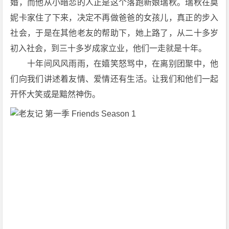
婚，而他从小暗恋的人正是这个落跑新娘瑞秋。瑞秋在莫
[爱
妮卡家住了下来，决定不再做爸爸的女孩儿，真正的步入
情]
[美
社会，于是在其他老友的帮助下，她上路了，从二十多岁
国]
初入社会，到三十多岁成家立业，他们一走就是十年。
1
　　十年间风风雨雨，在嬉笑怒骂中，在离别团聚中，他
0
们向我们讲述着友情、爱情还有生活。让我们和他们一起
8
开怀大笑或是黯然神伤。
0
P
下
载