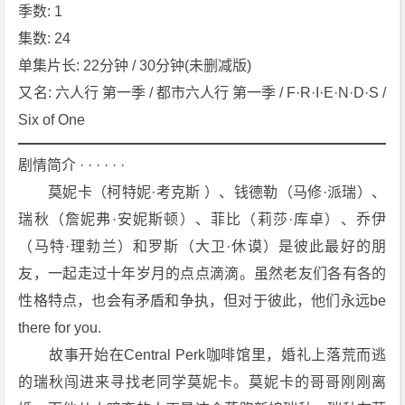
d
季数: 1
s
集数: 24
S
单集片长: 22分钟 / 30分钟(未删减版)
e
又名: 六人行 第一季 / 都市六人行 第一季 / F·R·I·E·N·D·S / 
a
Six of One
s
o
剧情简介 · · · · · ·
n
1》
　　莫妮卡（柯特妮·考克斯 ）、钱德勒（马修·派瑞）、
[1
瑞秋（詹妮弗·安妮斯顿）、菲比（莉莎·库卓）、乔伊
9
（马特·理勃兰）和罗斯（大卫·休谟）是彼此最好的朋
9
友，一起走过十年岁月的点点滴滴。虽然老友们各有各的
4]
性格特点，也会有矛盾和争执，但对于彼此，他们永远be 
[2
4
there for you.
集]
　　故事开始在Central Perk咖啡馆里，婚礼上落荒而逃
[喜
的瑞秋闯进来寻找老同学莫妮卡。莫妮卡的哥哥刚刚离
剧]