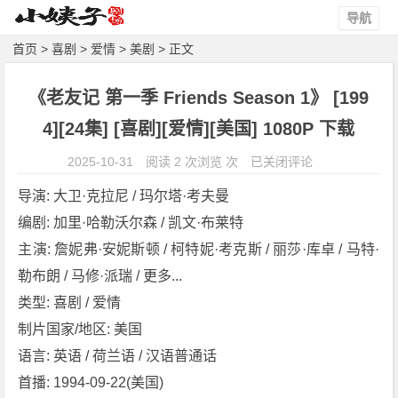
导航
首页
>
喜剧
>
爱情
>
美剧
> 正文
《老友记 第一季 Friends Season 1》 [199
4][24集] [喜剧][爱情][美国] 1080P 下载
《老
2025-10-31
阅读 2 次浏览 次
已关闭评论
友
导演: 大卫·克拉尼 / 玛尔塔·考夫曼
记
编剧: 加里·哈勒沃尔森 / 凯文·布莱特
第
主演: 詹妮弗·安妮斯顿 / 柯特妮·考克斯 / 丽莎·库卓 / 马特·
一
季
勒布朗 / 马修·派瑞 / 更多...
F
类型: 喜剧 / 爱情
r
制片国家/地区: 美国
i
语言: 英语 / 荷兰语 / 汉语普通话
e
首播: 1994-09-22(美国)
n