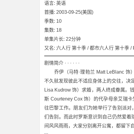
语言: 英语
首播: 2003-09-25(美国)
季数: 10
集数: 18
单集片长: 22分钟
又名: 六人行 第十季 / 都市六人行 第十季 / F·R·I·
剧情简介 · · · · · ·
　　乔伊（马特·理勃兰 Matt LeBlanc 饰
不久就发现彼此不适应身体上的交往，决定
Lisa Kudrow 饰）求婚，两人终成眷属。钱
斯 Courteney Cox 饰）的代孕母亲
往巴黎工作。朋友们为她举行了告别派对，除了罗
们告别。而此时罗斯意识到自己仍然爱着
间风风雨雨，大家分别离开公寓，都留下自己的