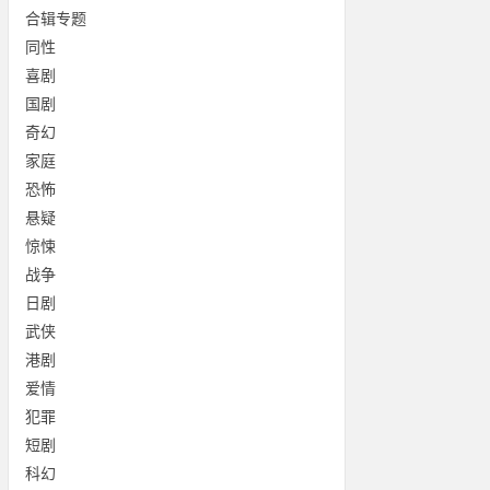
合辑专题
同性
喜剧
国剧
奇幻
家庭
恐怖
悬疑
惊悚
战争
日剧
武侠
港剧
爱情
犯罪
短剧
科幻