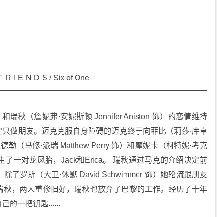
E·N·D·S / Six of One
）和瑞秋（詹妮弗·安妮斯顿 Jennifer Aniston 饰）的恋情维持
只做朋友。迈克克服自身障碍的迈克终于向菲比（莉莎·库卓 
德勒（马修·派瑞 Matthew Perry 饰）和摩妮卡（柯特妮·考克
艾瑞卡生了一对龙凤胎，Jack和Erica。 瑞秋通过马克的介绍决定前
斯（大卫·休默 David Schwimmer 饰）她轮流跟朋友
瑞秋，两人重修旧好，瑞秋也放弃了巴黎的工作。经历了十年
一把钥匙......