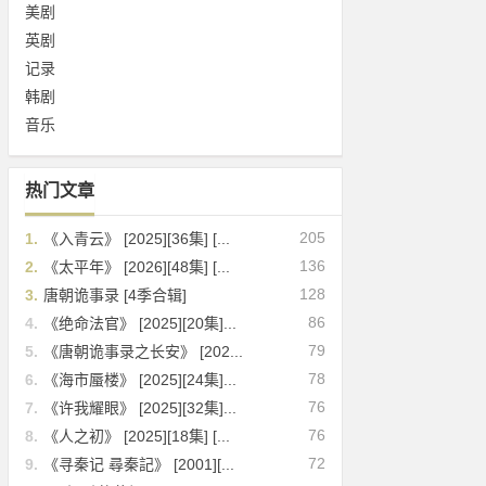
美剧
英剧
记录
韩剧
音乐
热门文章
205
1.
《入青云》 [2025][36集] [...
136
2.
《太平年》 [2026][48集] [...
128
3.
唐朝诡事录 [4季合辑]
86
4.
《绝命法官》 [2025][20集]...
79
5.
《唐朝诡事录之长安》 [202...
78
6.
《海市蜃楼》 [2025][24集]...
76
7.
《许我耀眼》 [2025][32集]...
76
8.
《人之初》 [2025][18集] [...
72
9.
《寻秦记 尋秦記》 [2001][...