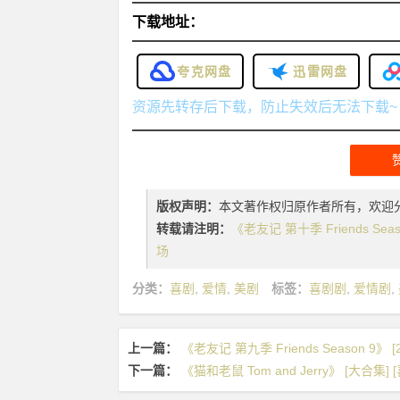
下载地址：
夸克网盘
迅雷网盘
资源先转存后下载，防止失效后无法下载~
版权声明：
本文著作权归原作者所有，欢迎
转载请注明：
《老友记 第十季 Friends Seaso
场
分类：
喜剧
,
爱情
,
美剧
标签：
喜剧剧
,
爱情剧
,
上一篇：
《老友记 第九季 Friends Season 9》 [2
下一篇：
《猫和老鼠 Tom and Jerry》 [大合集] 