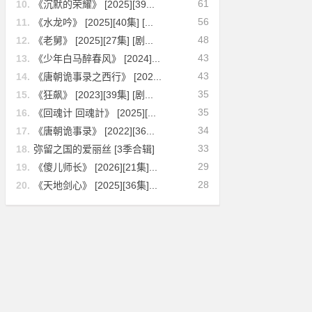
61
10.
《沉默的荣耀》 [2025][39...
56
11.
《水龙吟》 [2025][40集] [...
48
12.
《老舅》 [2025][27集] [剧...
43
13.
《少年白马醉春风》 [2024]...
43
14.
《唐朝诡事录之西行》 [202...
35
15.
《狂飙》 [2023][39集] [剧...
35
16.
《回魂计 回魂計》 [2025][...
34
17.
《唐朝诡事录》 [2022][36...
33
18.
弥留之国的爱丽丝 [3季合辑]
29
19.
《傻儿师长》 [2026][21集]...
28
20.
《天地剑心》 [2025][36集]...