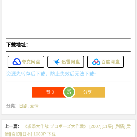
下载地址：
夸克网盘
迅雷网盘
百度网盘
资源先转存后下载，防止失效后无法下载~
赏
赞
0
分享
分类：
日剧
,
爱情
上一篇：
《求婚大作战 プロポーズ大作戦》 [2007][11集] [剧情][爱
情][奇幻][日本] 1080P 下载