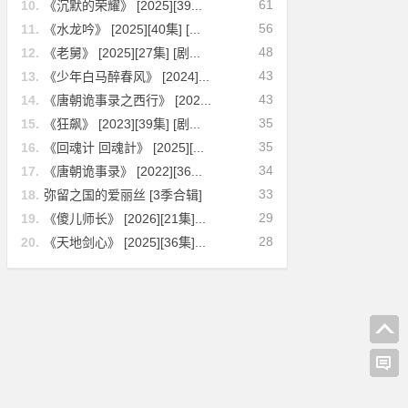
61
10.
《沉默的荣耀》 [2025][39...
56
11.
《水龙吟》 [2025][40集] [...
48
12.
《老舅》 [2025][27集] [剧...
43
13.
《少年白马醉春风》 [2024]...
43
14.
《唐朝诡事录之西行》 [202...
35
15.
《狂飙》 [2023][39集] [剧...
35
16.
《回魂计 回魂計》 [2025][...
34
17.
《唐朝诡事录》 [2022][36...
33
18.
弥留之国的爱丽丝 [3季合辑]
29
19.
《傻儿师长》 [2026][21集]...
28
20.
《天地剑心》 [2025][36集]...
[奇