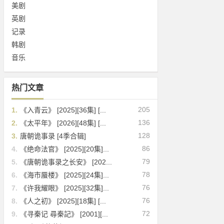
美剧
英剧
记录
韩剧
音乐
热门文章
205
1.
《入青云》 [2025][36集] [...
136
2.
《太平年》 [2026][48集] [...
128
3.
唐朝诡事录 [4季合辑]
86
4.
《绝命法官》 [2025][20集]...
79
5.
《唐朝诡事录之长安》 [202...
78
6.
《海市蜃楼》 [2025][24集]...
76
7.
《许我耀眼》 [2025][32集]...
76
8.
《人之初》 [2025][18集] [...
72
9.
《寻秦记 尋秦記》 [2001][...