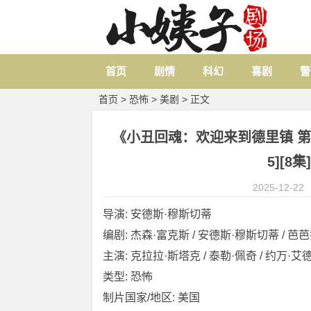
首页
剧情
科幻
喜剧
警
首页
>
恐怖
>
美剧
> 正文
《小丑回魂：欢迎来到德里镇 第一季 IT：
5][8集
2025-12-22
导演: 安德斯·穆斯切蒂
编剧: 杰森·富克斯 / 安德斯·穆斯切蒂 / 芭
主演: 克拉拉·斯塔克 / 泰勒·佩奇 / 约万·艾德
类型: 恐怖
制片国家/地区: 美国