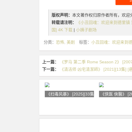
版权声明：
本文著作权归原作者所有，欢迎
转载请注明：
《小丑回魂：欢迎来到德里镇 第一季 IT：
国] 4K 下载
|
小姨子剧场
分类：
恐怖
,
美剧
标签：
小丑回魂：欢迎来到德里镇 第
上一篇：
《罗马 第二季 Rome Season 2》 [2007
下一篇：
《清洁师 凶宅清潔師》 [2021][13集] [悬
《扫毒风暴》 [2025][33集] [剧情
《侠医 俠醫》 [202