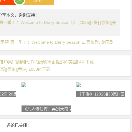
分享本文，谢谢支持！
Welcome to Derry Season 1》 [2025][8集] [恐怖][美
一季 IT：Welcome to Derry Season 1
,
恐怖剧
,
美国剧
][10集] [剧情][动作][爱情][历史][战争][美国] 4K 下载
疑][恐怖][香港] 1080P 下载
5][20集] [剧
《千香》 [2026][33集] [爱情]
《凡人修仙传：再别天南[第47-60
评论已关闭！