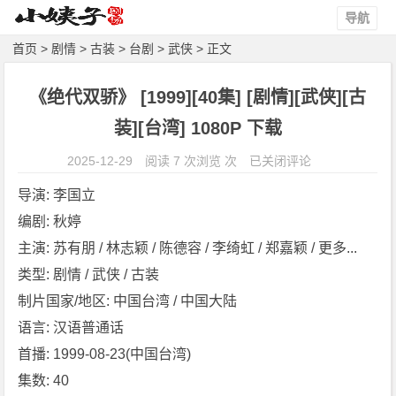
导航
首页
>
剧情
>
古装
>
台剧
>
武侠
> 正文
《绝代双骄》 [1999][40集] [剧情][武侠][古
装][台湾] 1080P 下载
《绝
2025-12-29
阅读 7 次浏览 次
已关闭评论
代
导演: 李国立
双
编剧: 秋婷
骄》
主演: 苏有朋 / 林志颖 / 陈德容 / 李绮虹 / 郑嘉颖 / 更多...
[1
9
类型: 剧情 / 武侠 / 古装
9
制片国家/地区: 中国台湾 / 中国大陆
9]
语言: 汉语普通话
[4
首播: 1999-08-23(中国台湾)
0
集数: 40
集]