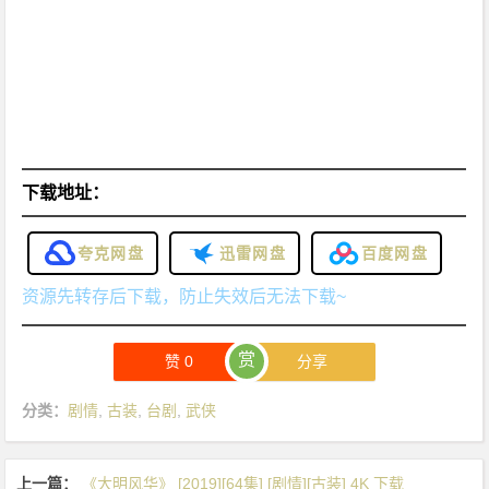
下载地址：
夸克网盘
迅雷网盘
百度网盘
资源先转存后下载，防止失效后无法下载~
赏
赞
0
分享
分类：
剧情
,
古装
,
台剧
,
武侠
上一篇：
《大明风华》 [2019][64集] [剧情][古装] 4K 下载