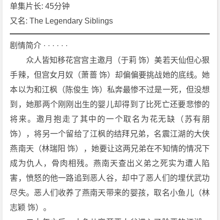
[剧
单集片长: 45分钟
情]
又名: The Legendary Siblings
[武
侠]
剧情简介 · · · · · ·
[古
　　众人皆知移花宫宫主邀月（于莉 饰）美若天仙但心狠
装]
手辣，但宫女月奴（萧蔷 饰）却偏偏要挑战她的底线。她
[台
本以为和江枫（陈俊生 饰）私奔最惨不过是一死，但没想
湾]
1
到，她那两个刚刚出生的婴儿却得到了比死亡还要悲惨的
0
将来。邀月抱走了其中的一个取名为花无缺（苏有朋 
8
饰），将另一个留给了江枫的结拜兄弟，名震江湖的大侠
0
燕南天（林瑞阳 饰），她要让这两兄弟在不知情的情况下
P
成为仇人，骨肉相残。燕南天查出义弟之死实为遭人陷
下
载
害，愤怒的他一路追到恶人谷，却中了恶人们的埋伏武功
尽失。恶人们收养了燕南天带来的婴孩，取名小鱼儿（林
志颖 饰）。