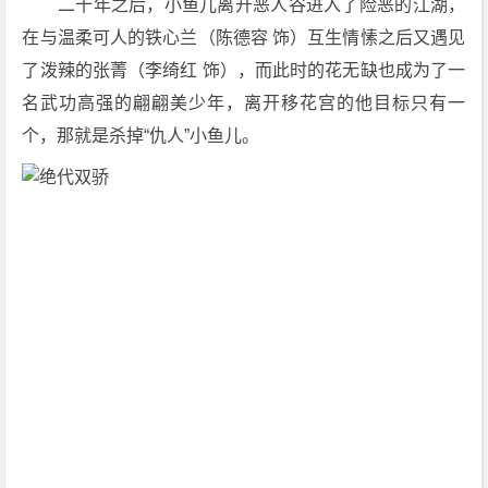
　　二十年之后，小鱼儿离开恶人谷进入了险恶的江湖，
在与温柔可人的铁心兰（陈德容 饰）互生情愫之后又遇见
了泼辣的张菁（李绮红 饰），而此时的花无缺也成为了一
名武功高强的翩翩美少年，离开移花宫的他目标只有一
个，那就是杀掉“仇人”小鱼儿。