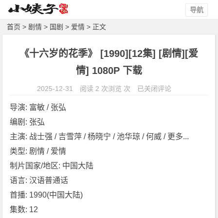
导航
首页
>
剧情
>
国剧
>
爱情
> 正文
《十六岁的花季》 [1990][12集] [剧情][爱
情] 1080P 下载
《十
2025-12-31
阅读 2 次浏览 次
已关闭评论
六
导演: 富敏 / 张弘
岁
编剧: 张弘
的
主演: 战士强 / 吉雪萍 / 杨晓宁 / 池华琼 / 何威 / 更多...
花
季》
类型: 剧情 / 爱情
[1
制片国家/地区: 中国大陆
9
语言: 汉语普通话
9
首播: 1990(中国大陆)
0]
集数: 12
[1