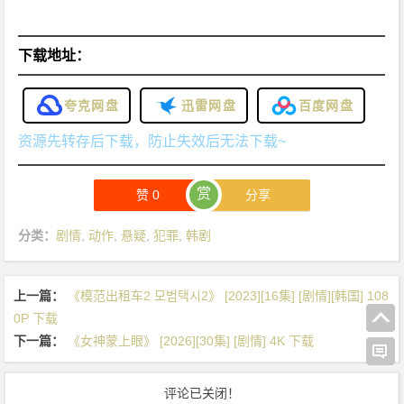
下载地址：
夸克网盘
迅雷网盘
百度网盘
资源先转存后下载，防止失效后无法下载~
赏
赞
0
分享
分类：
剧情
,
动作
,
悬疑
,
犯罪
,
韩剧
上一篇：
《模范出租车2 모범택시2》 [2023][16集] [剧情][韩国] 108
0P 下载
下一篇：
《女神蒙上眼》 [2026][30集] [剧情] 4K 下载
评论已关闭！