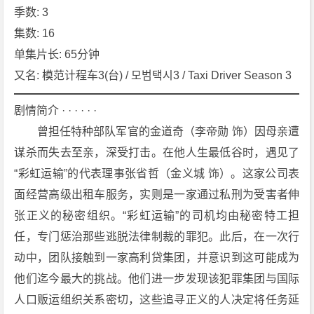
季数: 3
시
즌
集数: 16
3》
单集片长: 65分钟
[2
又名: 模范计程车3(台) / 모범택시3 / Taxi Driver Season 3
0
2
剧情简介 · · · · · ·
5]
　　曾担任特种部队军官的金道奇（李帝勋 饰）因母亲遭
[1
谋杀而失去至亲，深受打击。在他人生最低谷时，遇见了
6
集]
“彩虹运输”的代表理事张省哲（金义城 饰）。这家公司表
[剧
面经营高级出租车服务，实则是一家通过私刑为受害者伸
情]
张正义的秘密组织。“彩虹运输”的司机均由秘密特工担
[动
任，专门惩治那些逃脱法律制裁的罪犯。此后，在一次行
作]
动中，团队接触到一家高利贷集团，并意识到这可能成为
[悬
疑]
他们迄今最大的挑战。他们进一步发现该犯罪集团与国际
[犯
人口贩运组织关系密切，这些追寻正义的人决定将任务延
罪]