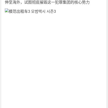
伸至海外，试图彻底摧毁这一犯罪集团的核心势力
[韩
国]
1
0
8
0
P
下
载