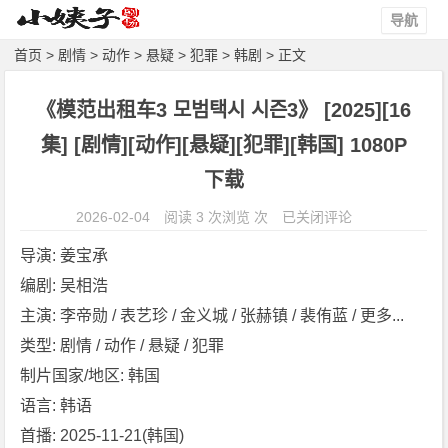
导航
首页
>
剧情
>
动作
>
悬疑
>
犯罪
>
韩剧
> 正文
《模范出租车3 모범택시 시즌3》 [2025][16
集] [剧情][动作][悬疑][犯罪][韩国] 1080P
下载
《模
2026-02-04
阅读 3 次浏览 次
已关闭评论
范
导演: 姜宝承
出
编剧: 吴相浩
租
主演: 李帝勋 / 表艺珍 / 金义城 / 张赫镇 / 裴侑蓝 / 更多...
车
3
类型: 剧情 / 动作 / 悬疑 / 犯罪
모
制片国家/地区: 韩国
범
语言: 韩语
택
首播: 2025-11-21(韩国)
시