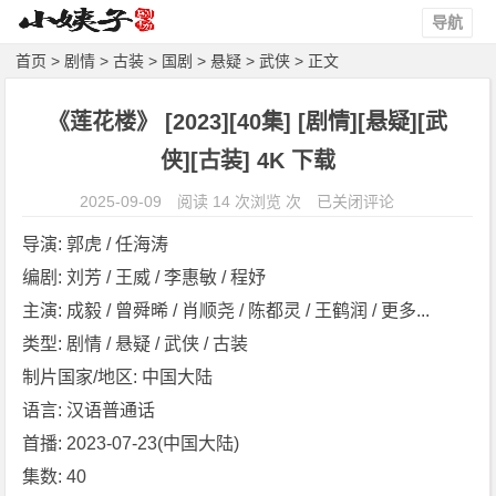
导航
首页
>
剧情
>
古装
>
国剧
>
悬疑
>
武侠
> 正文
《莲花楼》 [2023][40集] [剧情][悬疑][武
侠][古装] 4K 下载
《莲
2025-09-09
阅读 14 次浏览 次
已关闭评论
花
导演: 郭虎 / 任海涛
楼》
编剧: 刘芳 / 王威 / 李惠敏 / 程妤
[2
主演: 成毅 / 曾舜晞 / 肖顺尧 / 陈都灵 / 王鹤润 / 更多...
0
2
类型: 剧情 / 悬疑 / 武侠 / 古装
3]
制片国家/地区: 中国大陆
[4
语言: 汉语普通话
0
首播: 2023-07-23(中国大陆)
集]
集数: 40
[剧