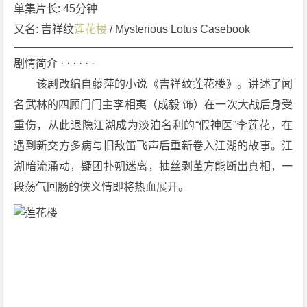
情]
单集片长: 45分钟
[悬
又名: 吉祥纹
莲花楼
 / Mysterious Lotus Casebook
疑]
[武
剧情简介 · · · · · ·
侠]
　　该剧改编自藤萍的小说《吉祥纹莲花楼》。讲述了闻
[古
名武林的四顾门门主李相夷（成毅 饰）在一次大战后身受
装]
重伤，从此退隐江湖成为淡泊名利的“假神医”李莲花，在
4
K
遇到新交方多病与旧敌笛飞声后重新卷入江湖的故事。江
下
湖暗流涌动，疑团扑朔迷离，抽丝剥茧方能断出真相，一
载
段荡气回肠的侠义情即将热血展开。