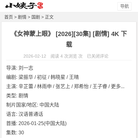
导航
首页
>
剧情
>
国剧
> 正文
《女神蒙上眼》 [2026][30集] [剧情] 4K 下
载
《女
2026-02-12
阅读 4 次浏览 次
已关闭评论
神
导演: 刘一志
蒙
编剧: 梁振华 / 初征 / 韩晓星 / 王晴
上
主演: 辛芷蕾 / 林雨申 / 张艺上 / 郑希怡 / 王子睿 / 更多...
眼》
[2
类型: 剧情
0
制片国家/地区: 中国大陆
2
语言: 汉语普通话
6]
首播: 2026-01-25(中国大陆)
[3
集数: 30
0