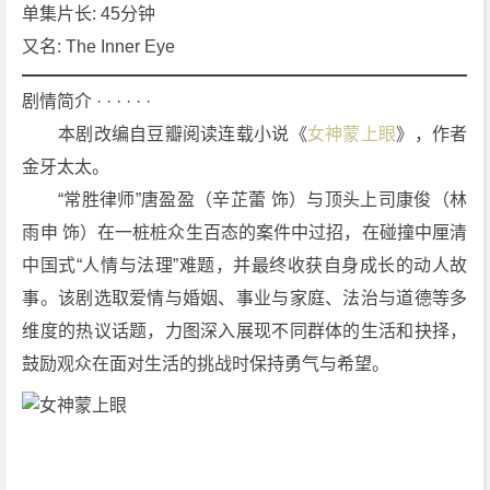
集]
单集片长: 45分钟
[剧
又名: The Inner Eye
情]
4
剧情简介 · · · · · ·
K
　　本剧改编自豆瓣阅读连载小说《
女神蒙上眼
》，作者
下
金牙太太。
载
　　“常胜律师”唐盈盈（辛芷蕾 饰）与顶头上司康俊（林
雨申 饰）在一桩桩众生百态的案件中过招，在碰撞中厘清
中国式“人情与法理”难题，并最终收获自身成长的动人故
事。该剧选取爱情与婚姻、事业与家庭、法治与道德等多
维度的热议话题，力图深入展现不同群体的生活和抉择，
鼓励观众在面对生活的挑战时保持勇气与希望。