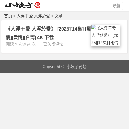
导航
首页
> 人浮于爱 人浮於愛 > 文章
《人浮于爱 人浮於愛》 [2025][14集] [剧
情][爱情][台湾] 4K 下载
《人
阅读 9 次浏览 次
已关闭评论
浮
于
爱
Copyright © 小姨子剧场
人
浮
於
愛》
[2
0
2
5]
[1
4
集]