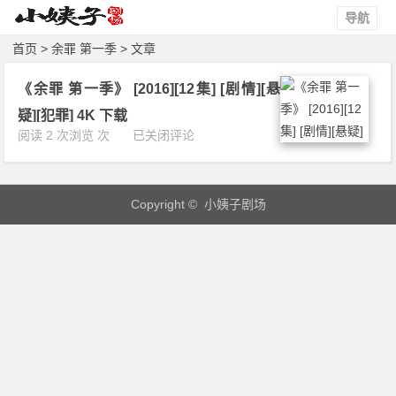
导航
首页
> 余罪 第一季 > 文章
《余罪 第一季》 [2016][12集] [剧情][悬
疑][犯罪] 4K 下载
《余
阅读 2 次浏览 次
已关闭评论
罪
第
一
Copyright © 小姨子剧场
季》
[2
0
1
6]
[1
2
集]
[剧
情]
[悬