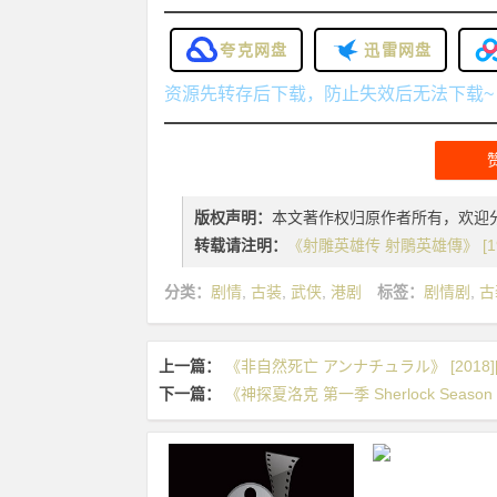
夸克网盘
迅雷网盘
资源先转存后下载，防止失效后无法下载~
版权声明：
本文著作权归原作者所有，欢迎
转载请注明：
《射雕英雄传 射鵰英雄傳》 [1994
分类：
剧情
,
古装
,
武侠
,
港剧
标签：
剧情剧
,
古
上一篇：
《非自然死亡 アンナチュラル》 [2018][10
下一篇：
《神探夏洛克 第一季 Sherlock Season 1