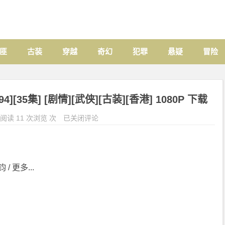
匪
古装
穿越
奇幻
犯罪
悬疑
冒险
[35集] [剧情][武侠][古装][香港] 1080P 下载
阅读 11 次浏览 次
已关闭评论
 / 更多...