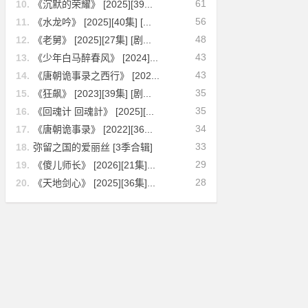
61
10.
《沉默的荣耀》 [2025][39...
56
11.
《水龙吟》 [2025][40集] [...
48
12.
《老舅》 [2025][27集] [剧...
43
13.
《少年白马醉春风》 [2024]...
43
14.
《唐朝诡事录之西行》 [202...
35
15.
《狂飙》 [2023][39集] [剧...
35
16.
《回魂计 回魂計》 [2025][...
34
17.
《唐朝诡事录》 [2022][36...
33
18.
弥留之国的爱丽丝 [3季合辑]
29
19.
《傻儿师长》 [2026][21集]...
28
20.
《天地剑心》 [2025][36集]...
剧情