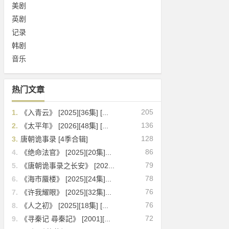
美剧
英剧
记录
韩剧
音乐
热门文章
205
1.
《入青云》 [2025][36集] [...
136
2.
《太平年》 [2026][48集] [...
128
3.
唐朝诡事录 [4季合辑]
86
4.
《绝命法官》 [2025][20集]...
79
5.
《唐朝诡事录之长安》 [202...
78
6.
《海市蜃楼》 [2025][24集]...
76
7.
《许我耀眼》 [2025][32集]...
76
8.
《人之初》 [2025][18集] [...
72
9.
《寻秦记 尋秦記》 [2001][...