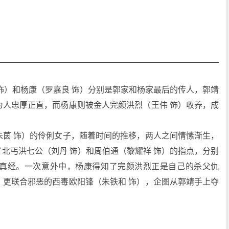
饰）和杨康（罗嘉良 饰）分别是郭家和杨家最后的传人，郭靖
为人忠厚正直，而杨康则被金人完颜洪烈（王伟 饰）收养，成
朱茵 饰）的伶俐女子，随着时间的推移，两人之间情愫渐生，
北丐洪七公（刘丹 饰）和周伯通（黎耀祥 饰）的指点，分别
真经。一次意外中，杨康得知了完颜洪烈正是自己的杀父仇
，更联合邪恶的西毒欧阳锋（朱铁和 饰），企图从郭靖手上夺