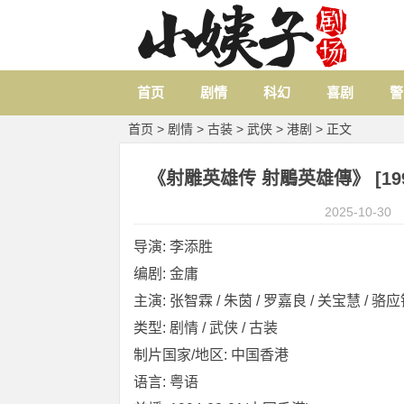
首页
剧情
科幻
喜剧
警
首页
>
剧情
>
古装
>
武侠
>
港剧
> 正文
《射雕英雄传 射鵰英雄傳》 [1994]
2025-10-30
导演: 李添胜
编剧: 金庸
主演: 张智霖 / 朱茵 / 罗嘉良 / 关宝慧 / 骆应钧
类型: 剧情 / 武侠 / 古装
制片国家/地区: 中国香港
语言: 粤语