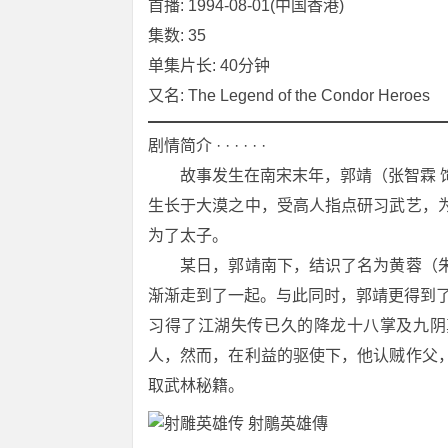
首播: 1994-08-01(中国香港)
集数: 35
单集片长: 40分钟
又名: The Legend of the Condor Heroes
剧情简介 · · · · · ·
　　故事发生在南宋末年，郭靖（张智霖 
生长于大漠之中，受高人指点研习武艺，
为了太子。
　　某日，郭靖南下，结识了名为黄蓉（
渐渐走到了一起。与此同时，郭靖更得到了
习得了江湖失传已久的降龙十八掌及九阴
人，然而，在利益的驱使下，他认贼作父
取武林秘籍。