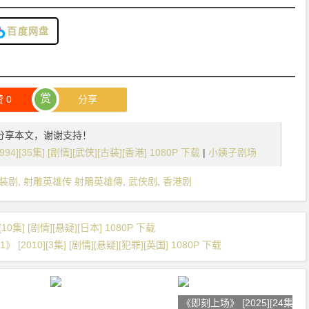
百度网盘
赏
赞
0
分享
分享本文，谢谢支持！
][35集] [剧情][武侠][古装][香港] 1080P 下载
|
小姨子剧场
装剧
,
射雕英雄传 射鵰英雄傳
,
武侠剧
,
香港剧
集] [剧情][悬疑][日本] 1080P 下载
》 [2010][3集] [剧情][悬疑][犯罪][英国] 1080P 下载
《即刻上场》 [2025][24集] [