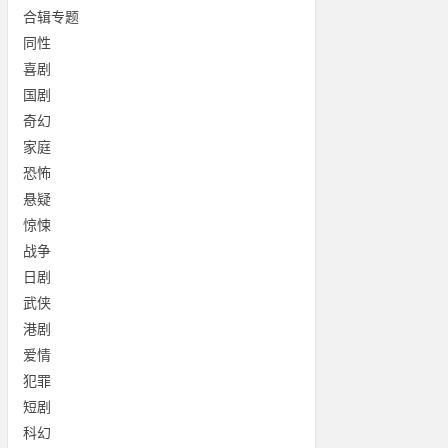
合辑专题
同性
喜剧
国剧
奇幻
家庭
恐怖
悬疑
惊悚
战争
日剧
武侠
港剧
爱情
犯罪
短剧
科幻