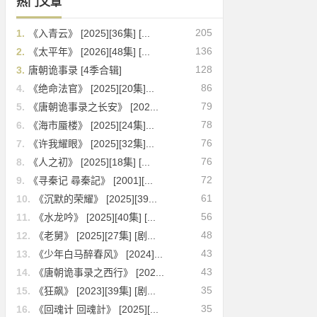
热门文章
205
1.
《入青云》 [2025][36集] [...
136
2.
《太平年》 [2026][48集] [...
128
3.
唐朝诡事录 [4季合辑]
86
4.
《绝命法官》 [2025][20集]...
79
5.
《唐朝诡事录之长安》 [202...
78
6.
《海市蜃楼》 [2025][24集]...
76
7.
《许我耀眼》 [2025][32集]...
76
8.
《人之初》 [2025][18集] [...
72
9.
《寻秦记 尋秦記》 [2001][...
61
10.
《沉默的荣耀》 [2025][39...
56
11.
《水龙吟》 [2025][40集] [...
48
12.
《老舅》 [2025][27集] [剧...
43
13.
《少年白马醉春风》 [2024]...
43
14.
《唐朝诡事录之西行》 [202...
35
15.
《狂飙》 [2023][39集] [剧...
35
16.
《回魂计 回魂計》 [2025][...