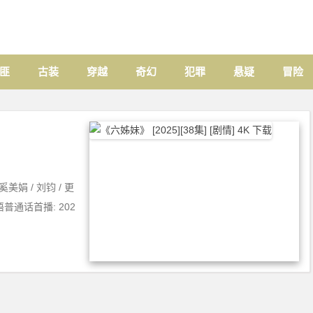
匪
古装
穿越
奇幻
犯罪
悬疑
冒险
奚美娟 / 刘钧 / 更
语普通话首播: 202