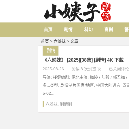
首页
剧情
科幻
喜剧
警
首页
> 六姊妹 > 文章
剧情
《六姊妹》 [2025][38集] [剧情] 4K 下载
2025-08-26
阅读 8 次浏览 次
已关闭评论
导演: 楼健编剧: 伊北主演: 梅婷 / 陆毅 / 邬君梅 / 
多...类型: 剧情制片国家/地区: 中国大陆语言: 汉
5-02...
六姊妹
,
剧情剧