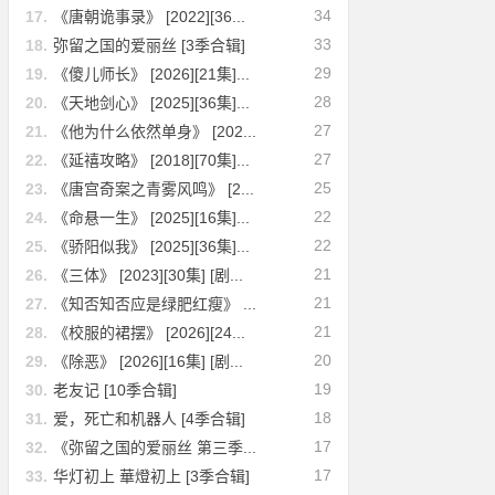
34
17.
《唐朝诡事录》 [2022][36...
33
18.
弥留之国的爱丽丝 [3季合辑]
29
19.
《傻儿师长》 [2026][21集]...
28
20.
《天地剑心》 [2025][36集]...
27
21.
《他为什么依然单身》 [202...
27
22.
《延禧攻略》 [2018][70集]...
25
23.
《唐宫奇案之青雾风鸣》 [2...
22
24.
《命悬一生》 [2025][16集]...
22
25.
《骄阳似我》 [2025][36集]...
21
26.
《三体》 [2023][30集] [剧...
21
27.
《知否知否应是绿肥红瘦》 ...
21
28.
《校服的裙摆》 [2026][24...
20
29.
《除恶》 [2026][16集] [剧...
19
30.
老友记 [10季合辑]
18
31.
爱，死亡和机器人 [4季合辑]
17
32.
《弥留之国的爱丽丝 第三季...
17
33.
华灯初上 華燈初上 [3季合辑]