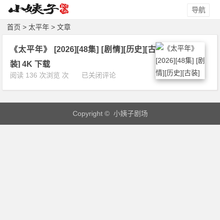
导航
首页
> 太平年 > 文章
《太平年》 [2026][48集] [剧情][历史][古
装] 4K 下载
《太
阅读 136 次浏览 次
已关闭评论
平
年》
[2
Copyright © 小姨子剧场
0
2
6]
[4
8
集]
[剧
情]
[历
史]
[古