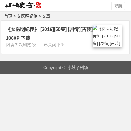
导航
首页
> 女医明妃传 > 文章
《女医明妃传》 [2016][50集] [剧情][古装]
1080P 下载
《女
阅读 7 次浏览 次
已关闭评论
医
明
妃
Copyright © 小姨子剧场
传》
[2
0
1
6]
[5
0
集]
[剧
情]
[古